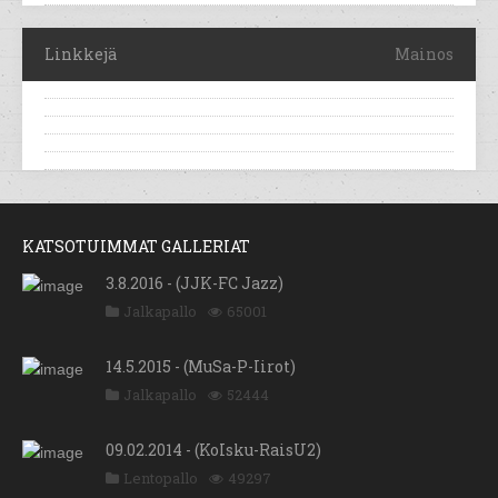
Linkkejä
Mainos
KATSOTUIMMAT GALLERIAT
3.8.2016 - (JJK-FC Jazz)
Jalkapallo
65001
14.5.2015 - (MuSa-P-Iirot)
Jalkapallo
52444
09.02.2014 - (KoIsku-RaisU2)
Lentopallo
49297