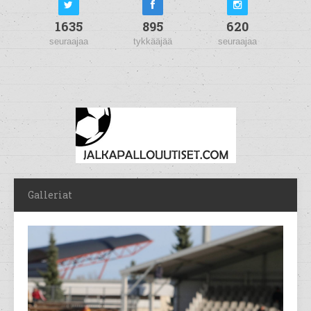
1635
895
620
seuraajaa
tykkääjää
seuraajaa
Galleriat