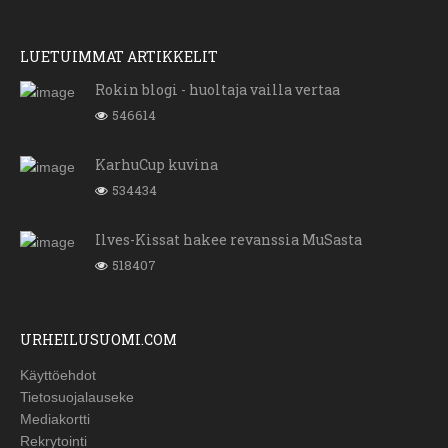
LUETUIMMAT ARTIKKELIT
Rokin blogi - huoltaja vailla vertaa
546614
KarhuCup kuvina
534434
Ilves-Kissat hakee revanssia MuSasta
518407
URHEILUSUOMI.COM
Käyttöehdot
Tietosuojalauseke
Mediakortti
Rekrytointi