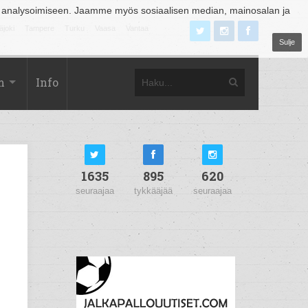
 analysoimiseen. Jaamme myös sosiaalisen median, mainosalan ja
äjoki
Tampere
Turku
Vaasa
Vantaa
Sulje
m
Info
1635
895
620
seuraajaa
tykkääjää
seuraajaa