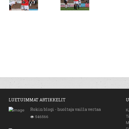
LUETUIMMAT ARTIKKELIT
U
Rokin blogi - huoltaja vailla vertaa
K
546566
T
M