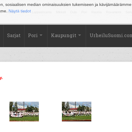
en, sosiaalisen median ominaisuuksien tukemiseen ja kävijämäärämme
amme.
Näytä tiedot
la
Kuopio
Lahti
Lappeenranta
Mikkeli
Oulu
Pori
Rauma
Rovaniemi
Sein
Sarjat
Pori
Kaupungit
UrheiluSuomi.co
y.