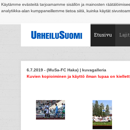
Käytämme evästeitä tarjoamamme sisällön ja mainosten räätälöimise
analytiikka-alan kumppaneillemme tietoa siitä, kuinka käytät sivusto
Suomi
Espoo
Helsinki
Hämeenlinna
Joensuu
Jyväskylä
Kouvo
Etusivu
Lajit
6.7.2019 - (MuSa-FC Haka) | kuvagalleria
Kuvien kopioiminen ja käyttö ilman lupaa on kiellett