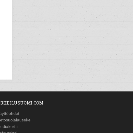
RHEILUSUOMI.COM
äyttöehdot
ietosuojalauseke
ediakortti