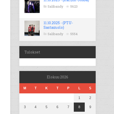
Salibandy
5623
11.10.2025 - (PTU-
Sastamolo)
Salibandy
5554
Tulokset
Elokuu 2026
M
T
K
T
P
L
S
1
2
3
4
5
6
7
8
9