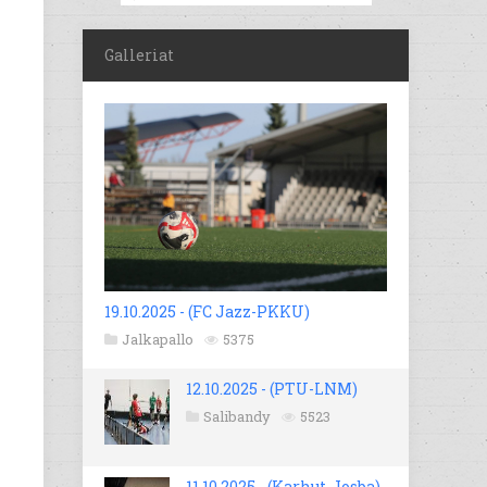
Galleriat
19.10.2025 - (FC Jazz-PKKU)
Jalkapallo
5375
12.10.2025 - (PTU-LNM)
Salibandy
5523
11.10.2025 - (Karhut-Josba)