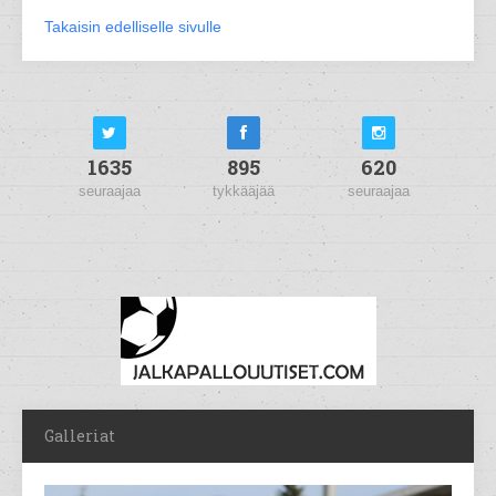
Takaisin edelliselle sivulle
1635
895
620
seuraajaa
tykkääjää
seuraajaa
Galleriat