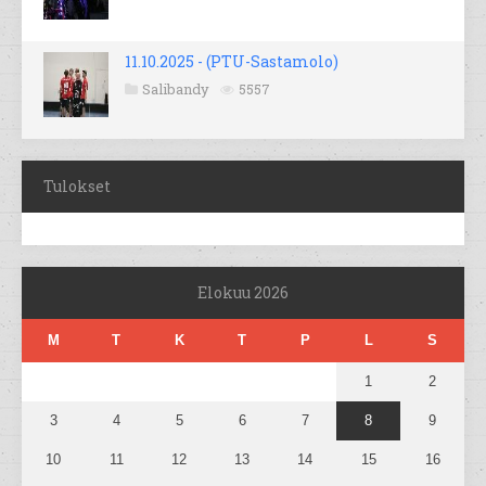
11.10.2025 - (PTU-Sastamolo)
Salibandy
5557
Tulokset
Elokuu 2026
M
T
K
T
P
L
S
1
2
3
4
5
6
7
8
9
10
11
12
13
14
15
16