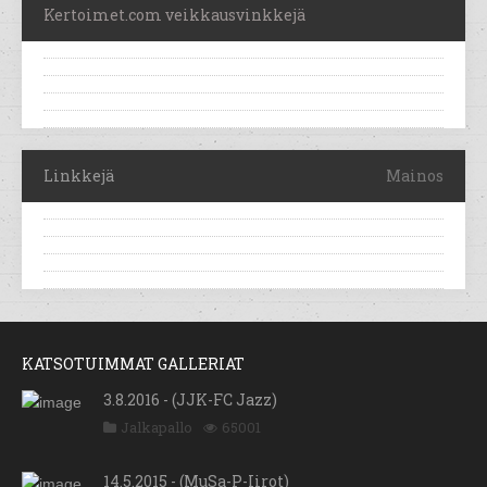
Kertoimet.com veikkausvinkkejä
Linkkejä
Mainos
KATSOTUIMMAT GALLERIAT
3.8.2016 - (JJK-FC Jazz)
Jalkapallo
65001
14.5.2015 - (MuSa-P-Iirot)