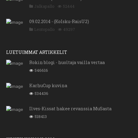
Jalkapallo
52444
09.02.2014 - (KoIsku-RaisU2)
Lentopallo
49297
LUETUIMMAT ARTIKKELIT
Rokin blogi - huoltaja vailla vertaa
546616
KarhuCup kuvina
534436
Ilves-Kissat hakee revanssia MuSasta
518413