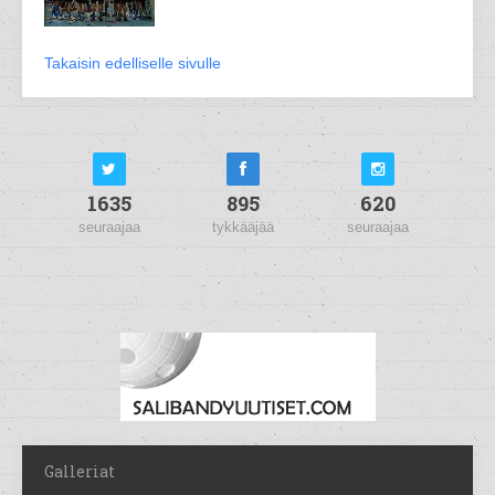
Takaisin edelliselle sivulle
1635
895
620
seuraajaa
tykkääjää
seuraajaa
Galleriat