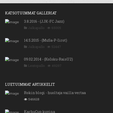
KATSOTUIMMAT GALLERIAT
3.8.2016 - (JJK-FC Jazz)
Jalkapallo
65005
14.5.2015 - (MuSa-P-Iirot)
Jalkapallo
52447
09.02.2014 - (KoIsku-RaisU2)
Lentopallo
49297
LUETUIMMAT ARTIKKELIT
Rokin blogi - huoltaja vailla vertaa
546618
KarhuCup kuvina