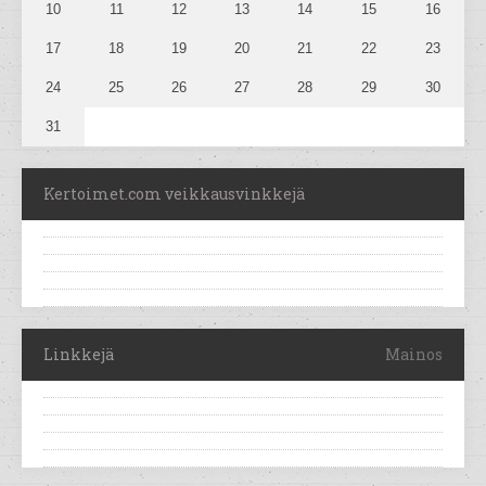
10
11
12
13
14
15
16
17
18
19
20
21
22
23
24
25
26
27
28
29
30
31
Kertoimet.com veikkausvinkkejä
Linkkejä
Mainos