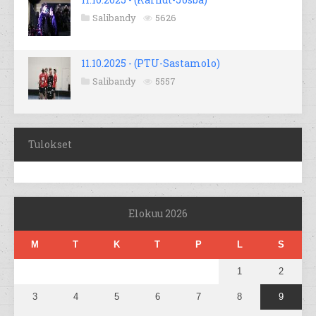
Salibandy
5626
11.10.2025 - (PTU-Sastamolo)
Salibandy
5557
Tulokset
Elokuu 2026
M
T
K
T
P
L
S
1
2
3
4
5
6
7
8
9