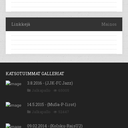
Linkkejä
Mainos
KATSOTUIMMAT GALLERIAT
3.8.2016 - (JJK-FC Jazz)
Jalkapallo
65005
14.5.2015 - (MuSa-P-Iirot)
Jalkapallo
52447
09.02.2014 - (KoIsku-RaisU2)