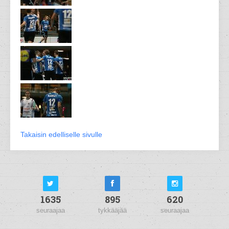
Takaisin edelliselle sivulle
1635
895
620
seuraajaa
tykkääjää
seuraajaa