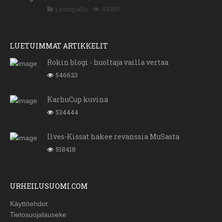
Lentopallo
49297
LUETUIMMAT ARTIKKELIT
Rokin blogi - huoltaja vailla vertaa
546623
KarhuCup kuvina
534444
Ilves-Kissat hakee revanssia MuSasta
518418
URHEILUSUOMI.COM
Käyttöehdot
Tietosuojalauseke