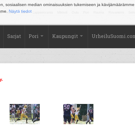
en, sosiaalisen median ominaisuuksien tukemiseen ja kävijämäärämme
amme.
Näytä tiedot
la
Kuopio
Lahti
Lappeenranta
Mikkeli
Oulu
Pori
Rauma
Rovaniemi
Sein
Sarjat
Pori
Kaupungit
UrheiluSuomi.co
y.