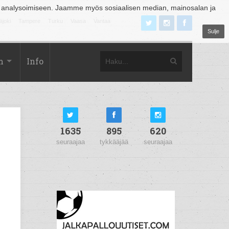
 analysoimiseen. Jaamme myös sosiaalisen median, mainosalan ja
äjoki
Tampere
Turku
Vaasa
Vantaa
Sulje
m
Info
1635
895
620
seuraajaa
tykkääjää
seuraajaa