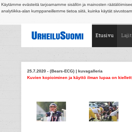
Käytämme evästeitä tarjoamamme sisällön ja mainosten räätälöimise
analytiikka-alan kumppaneillemme tietoa siitä, kuinka käytät sivusto
Suomi
Espoo
Helsinki
Hämeenlinna
Joensuu
Jyväskylä
Kouvo
Etusivu
Lajit
25.7.2020 - (Bears-ECG) | kuvagalleria
Kuvien kopioiminen ja käyttö ilman lupaa on kiellett