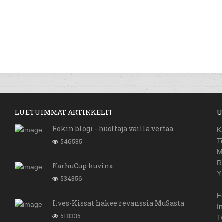
LUETUIMMAT ARTIKKELIT
U
Rokin blogi - huoltaja vailla vertaa
K
546535
T
M
R
KarhuCup kuvina
Y
534356
F
Ilves-Kissat hakee revanssia MuSasta
I
518335
T