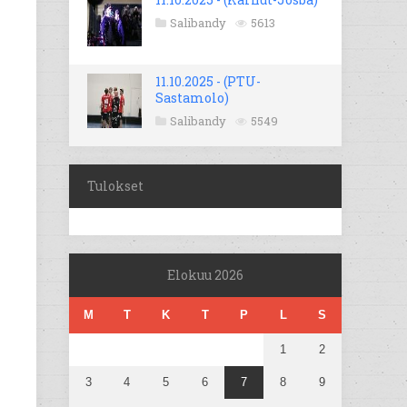
Salibandy
5613
11.10.2025 - (PTU-
Sastamolo)
Salibandy
5549
Tulokset
Elokuu 2026
M
T
K
T
P
L
S
1
2
3
4
5
6
7
8
9