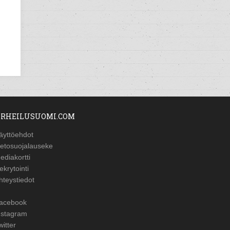
RHEILUSUOMI.COM
äyttöehdot
ietosuojalauseke
ediakortti
ekrytointi
hteystiedot
acebook
nstagram
witter