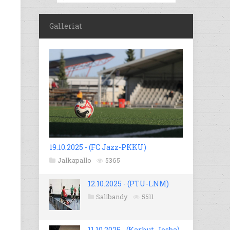
Galleriat
19.10.2025 - (FC Jazz-PKKU)
Jalkapallo
5365
12.10.2025 - (PTU-LNM)
Salibandy
5511
11.10.2025 - (Karhut-Josba)