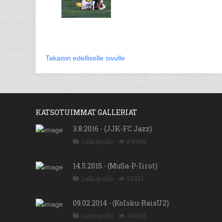
Takaisin edelliselle sivulle
KATSOTUIMMAT GALLERIAT
3.8.2016 - (JJK-FC Jazz)
Jalkapallo
64968
14.5.2015 - (MuSa-P-Iirot)
Jalkapallo
52413
09.02.2014 - (KoIsku-RaisU2)
Lentopallo
49258