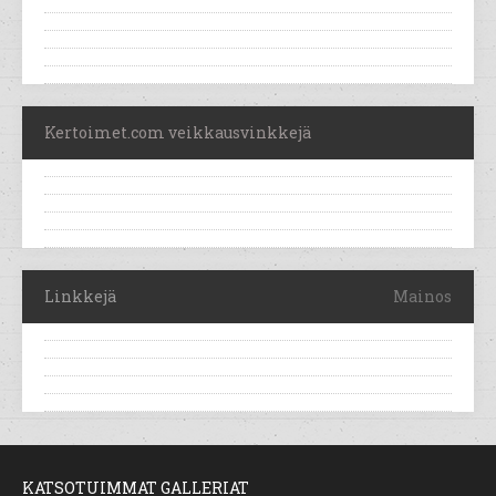
Kertoimet.com veikkausvinkkejä
Linkkejä
Mainos
KATSOTUIMMAT GALLERIAT