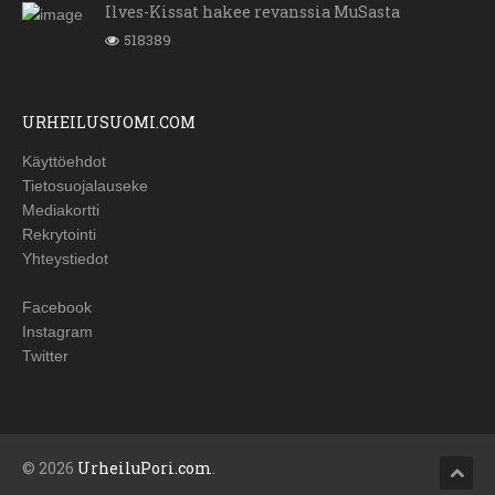
Ilves-Kissat hakee revanssia MuSasta
518389
URHEILUSUOMI.COM
Käyttöehdot
Tietosuojalauseke
Mediakortti
Rekrytointi
Yhteystiedot
Facebook
Instagram
Twitter
© 2026
UrheiluPori.com
.