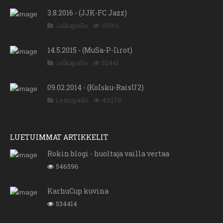
3.8.2016 - (JJK-FC Jazz)
Jalkapallo
65001
14.5.2015 - (MuSa-P-Iirot)
Jalkapallo
52441
09.02.2014 - (KoIsku-RaisU2)
Lentopallo
49278
LUETUIMMAT ARTIKKELIT
Rokin blogi - huoltaja vailla vertaa
546596
KarhuCup kuvina
534414