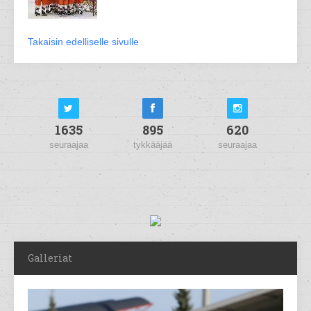
Takaisin edelliselle sivulle
1635
895
620
seuraajaa
tykkääjää
seuraajaa
Galleriat