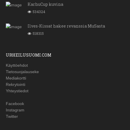
KarhuCup kuvina
534324
Ilves-Kissat hakee revanssia MuSasta
518315
URHEILUSUOMI.COM
Käyttöehdot
Tietosuojalauseke
Mediakortti
Rekrytointi
Yhteystiedot
Facebook
Instagram
Twitter