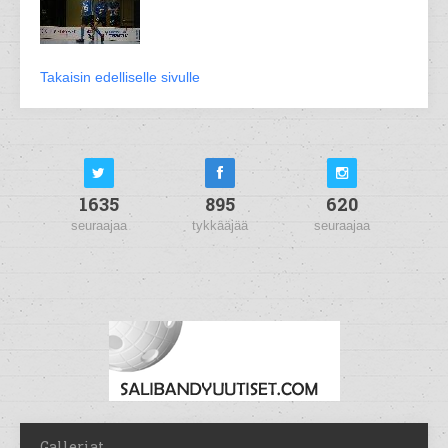
Takaisin edelliselle sivulle
1635
895
620
seuraajaa
tykkääjää
seuraajaa
Galleriat