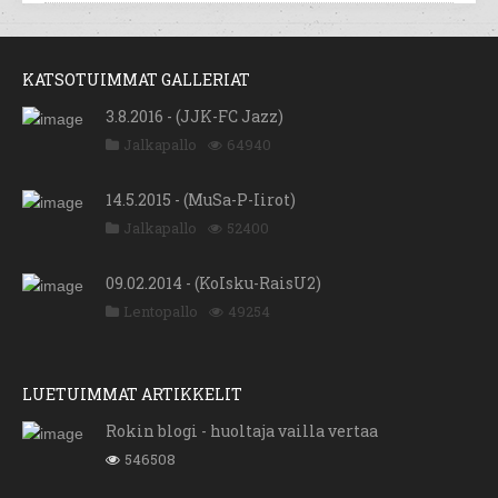
KATSOTUIMMAT GALLERIAT
3.8.2016 - (JJK-FC Jazz)
Jalkapallo
64940
14.5.2015 - (MuSa-P-Iirot)
Jalkapallo
52400
09.02.2014 - (KoIsku-RaisU2)
Lentopallo
49254
LUETUIMMAT ARTIKKELIT
Rokin blogi - huoltaja vailla vertaa
546508