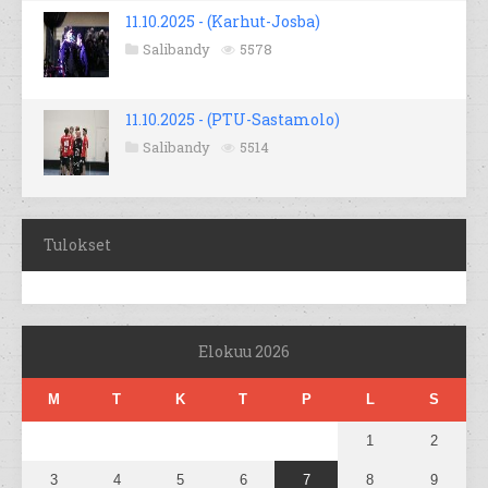
11.10.2025 - (Karhut-Josba)
Salibandy
5578
11.10.2025 - (PTU-Sastamolo)
Salibandy
5514
Tulokset
Elokuu 2026
M
T
K
T
P
L
S
1
2
3
4
5
6
7
8
9