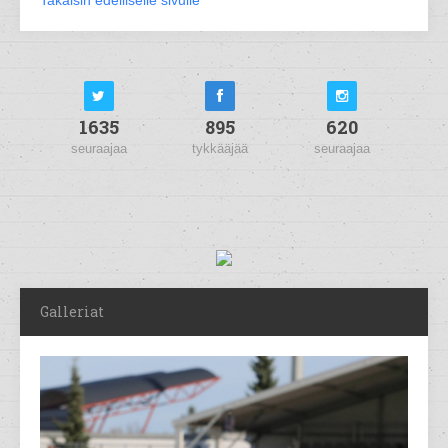
Takaisin edelliselle sivulle
1635
895
620
seuraajaa
tykkääjää
seuraajaa
Galleriat