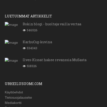
LUETUIMMAT ARTIKKELIT
Rokin blogi - huoltaja vailla vertaa
546526
KarhuCup kuvina
534343
Ilves-Kissat hakee revanssia MuSasta
518326
URHEILUSUOMI.COM
Käyttöehdot
Tietosuojalauseke
Mediakortti