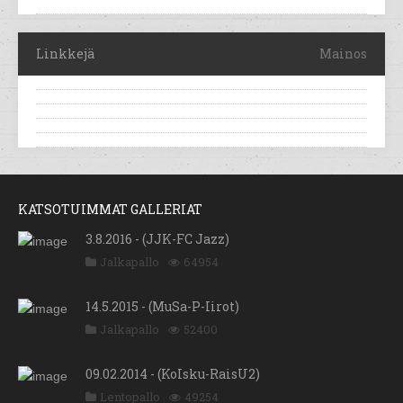
Linkkejä
Mainos
KATSOTUIMMAT GALLERIAT
3.8.2016 - (JJK-FC Jazz)
Jalkapallo
64954
14.5.2015 - (MuSa-P-Iirot)
Jalkapallo
52400
09.02.2014 - (KoIsku-RaisU2)
Lentopallo
49254