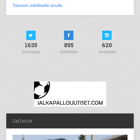
Takaisin edelliselle sivulle
1635
895
620
seuraajaa
tykkääjää
seuraajaa
Galleriat