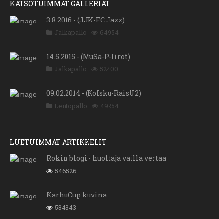
KATSOTUIMMAT GALLERIAT
3.8.2016 - (JJK-FC Jazz)
Jalkapallo
64954
14.5.2015 - (MuSa-P-Iirot)
Jalkapallo
52400
09.02.2014 - (KoIsku-RaisU2)
Lentopallo
49254
LUETUIMMAT ARTIKKELIT
Rokin blogi - huoltaja vailla vertaa
546526
KarhuCup kuvina
534343