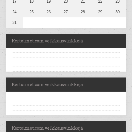
17
18
19
20
21
22
23
24
25
26
27
28
29
30
31
Kertoimet.com veikkausvinkkejä
Kertoimet.com veikkausvinkkejä
Kertoimet.com veikkausvinkkejä