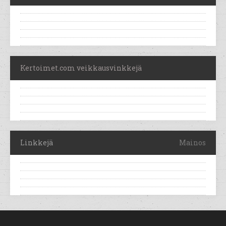
Kertoimet.com veikkausvinkkejä
Linkkejä
Mainos