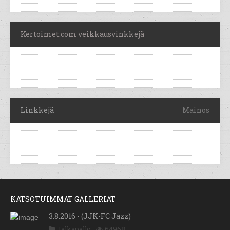
Kertoimet.com veikkausvinkkejä
Linkkejä
Mainos
KATSOTUIMMAT GALLERIAT
3.8.2016 - (JJK-FC Jazz)
Jalkapallo
64968