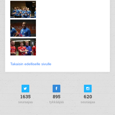
Takaisin edelliselle sivulle
1635
895
620
seuraajaa
tykkääjää
seuraajaa