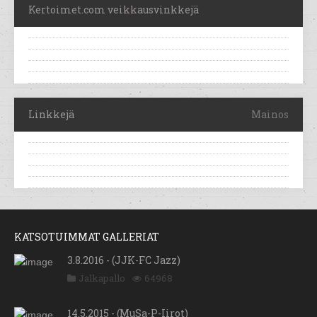
Kertoimet.com veikkausvinkkejä
Linkkejä
Mainos
KATSOTUIMMAT GALLERIAT
3.8.2016 - (JJK-FC Jazz)
Jalkapallo
64968
14.5.2015 - (MuSa-P-Iirot)