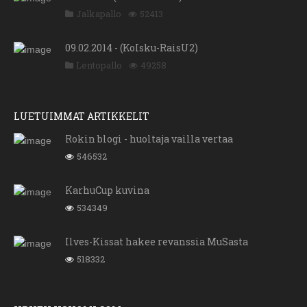
Jalkapallo
52413
09.02.2014 - (KoIsku-RaisU2)
Lentopallo
49258
LUETUIMMAT ARTIKKELIT
Rokin blogi - huoltaja vailla vertaa
546532
KarhuCup kuvina
534349
Ilves-Kissat hakee revanssia MuSasta
518332