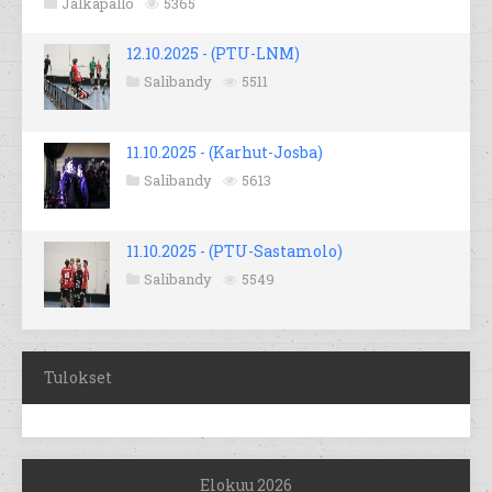
Jalkapallo
5365
12.10.2025 - (PTU-LNM)
Salibandy
5511
11.10.2025 - (Karhut-Josba)
Salibandy
5613
11.10.2025 - (PTU-Sastamolo)
Salibandy
5549
Tulokset
Elokuu 2026