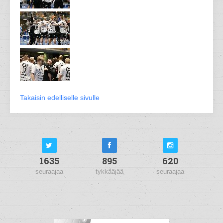
Takaisin edelliselle sivulle
1635
895
620
seuraajaa
tykkääjää
seuraajaa