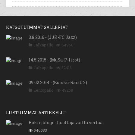
KATSOTUIMMAT GALLERIAT
3.8.2016 - (JJK-FC Jazz)
Jalkapallo
64968
14.5.2015 - (MuSa-P-Iirot)
Jalkapallo
52413
09.02.2014 - (KoIsku-RaisU2)
Lentopallo
49258
LUETUIMMAT ARTIKKELIT
Rokin blogi - huoltaja vailla vertaa
546533