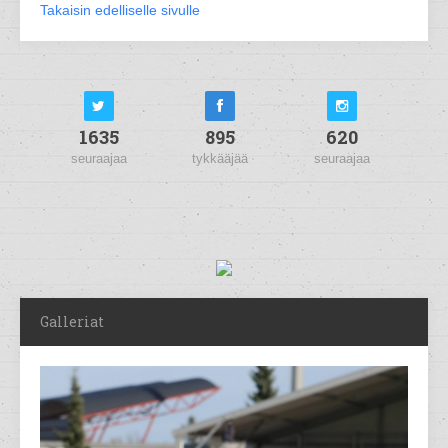
Takaisin edelliselle sivulle
1635
895
620
seuraajaa
tykkääjää
seuraajaa
Galleriat