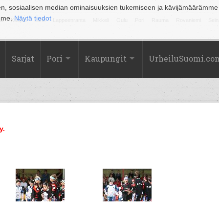
en, sosiaalisen median ominaisuuksien tukemiseen ja kävijämäärämme
amme.
Näytä tiedot
la
Kuopio
Lahti
Lappeenranta
Mikkeli
Oulu
Pori
Rauma
Rovaniemi
Sein
Sarjat
Pori
Kaupungit
UrheiluSuomi.co
y.