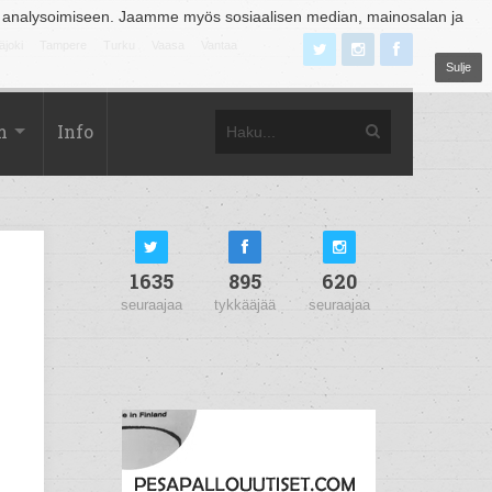
 analysoimiseen. Jaamme myös sosiaalisen median, mainosalan ja
äjoki
Tampere
Turku
Vaasa
Vantaa
Sulje
m
Info
1635
895
620
seuraajaa
tykkääjää
seuraajaa