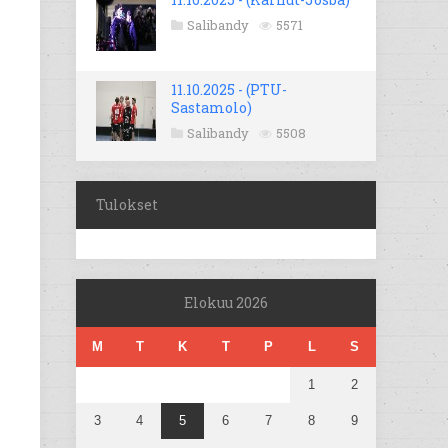
Salibandy
5571
11.10.2025 - (PTU-
Sastamolo)
Salibandy
5508
Tulokset
Elokuu 2026
M
T
K
T
P
L
S
1
2
3
4
5
6
7
8
9