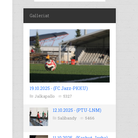
Galleriat
19.10.2025 - (FC Jazz-PKKU)
Jalkapallo
5327
12.10.2025 - (PTU-LNM)
Salibandy
5466
11.10.2025 - (Karhut-Josba)