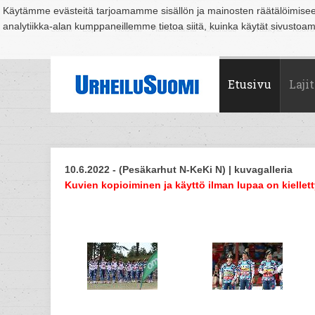
Käytämme evästeitä tarjoamamme sisällön ja mainosten räätälöimise
analytiikka-alan kumppaneillemme tietoa siitä, kuinka käytät sivusto
Suomi
Espoo
Helsinki
Hämeenlinna
Joensuu
Jyväskylä
Kouvo
Etusivu
Lajit
10.6.2022 - (Pesäkarhut N-KeKi N) | kuvagalleria
Kuvien kopioiminen ja käyttö ilman lupaa on kiellett