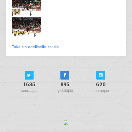
Takaisin edelliselle sivulle
1635
895
620
seuraajaa
tykkääjää
seuraajaa