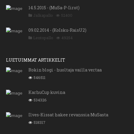
14.5.2015 - (MuSa-P-Iirot)
Jalkapallo
52400
09.02.2014 - (KoIsku-RaisU2)
Lentopallo
49254
LUETUIMMAT ARTIKKELIT
Rokin blogi - huoltaja vailla vertaa
546511
KarhuCup kuvina
534326
Ilves-Kissat hakee revanssia MuSasta
518317