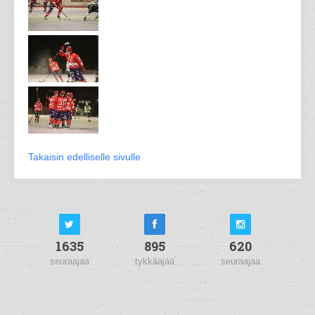
Takaisin edelliselle sivulle
1635
895
620
seuraajaa
tykkääjää
seuraajaa