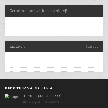
Kertoimet.com veikkausvinkkejä
Linkkejä
Mainos
KATSOTUIMMAT GALLERIAT
3.8.2016 - (JJK-FC Jazz)
Jalkapallo
64940