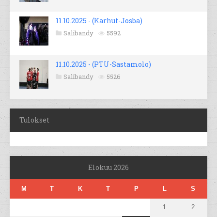
11.10.2025 - (Karhut-Josba)
Salibandy
5592
11.10.2025 - (PTU-Sastamolo)
Salibandy
5526
Tulokset
Elokuu 2026
M
T
K
T
P
L
S
1
2