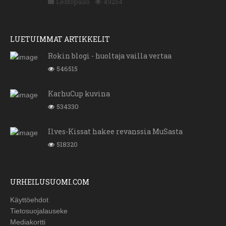
Lentopallo
49254
LUETUIMMAT ARTIKKELIT
Rokin blogi - huoltaja vailla vertaa
546515
KarhuCup kuvina
534330
Ilves-Kissat hakee revanssia MuSasta
518320
URHEILUSUOMI.COM
Käyttöehdot
Tietosuojalauseke
Mediakortti