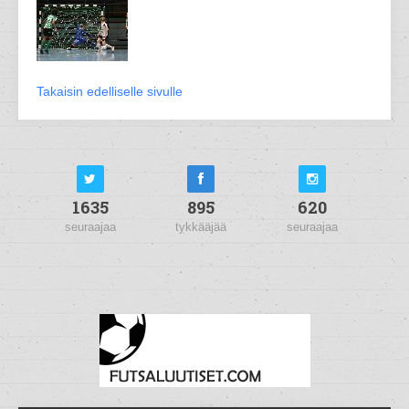
Takaisin edelliselle sivulle
1635
895
620
seuraajaa
tykkääjää
seuraajaa