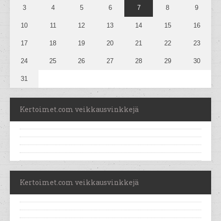
3
4
5
6
7
8
9
10
11
12
13
14
15
16
17
18
19
20
21
22
23
24
25
26
27
28
29
30
31
Kertoimet.com veikkausvinkkejä
Kertoimet.com veikkausvinkkejä