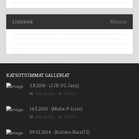
Linkkejä
Mainos
KATSOTUIMMAT GALLERIAT
3.8.2016 - (JJK-FC Jazz)
Jalkapallo
64954
14.5.2015 - (MuSa-P-Iirot)
Jalkapallo
52400
09.02.2014 - (KoIsku-RaisU2)