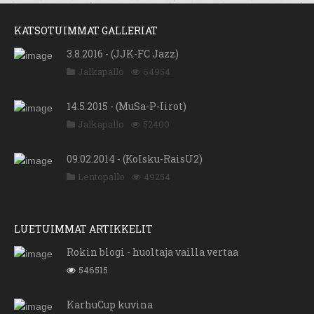
KATSOTUIMMAT GALLERIAT
3.8.2016 - (JJK-FC Jazz)
Jalkapallo
64954
14.5.2015 - (MuSa-P-Iirot)
Jalkapallo
52400
09.02.2014 - (KoIsku-RaisU2)
Lentopallo
49254
LUETUIMMAT ARTIKKELIT
Rokin blogi - huoltaja vailla vertaa
546515
KarhuCup kuvina