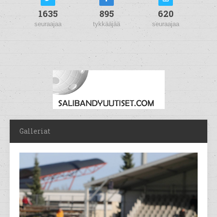
1635
895
620
seuraajaa
tykkääjää
seuraajaa
Galleriat