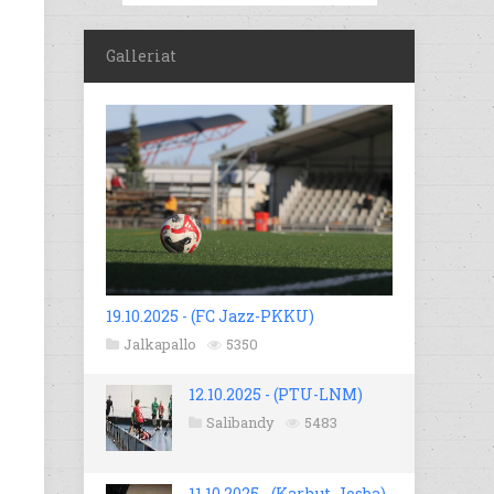
Galleriat
19.10.2025 - (FC Jazz-PKKU)
Jalkapallo
5350
12.10.2025 - (PTU-LNM)
Salibandy
5483
11.10.2025 - (Karhut-Josba)