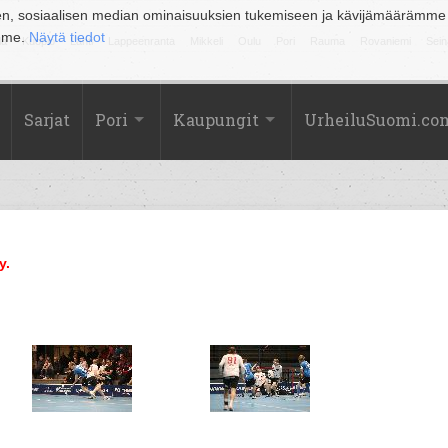
en, sosiaalisen median ominaisuuksien tukemiseen ja kävijämäärämme
amme.
Näytä tiedot
la
Kuopio
Lahti
Lappeenranta
Mikkeli
Oulu
Pori
Rauma
Rovaniemi
Sein
Sarjat
Pori
Kaupungit
UrheiluSuomi.co
y.