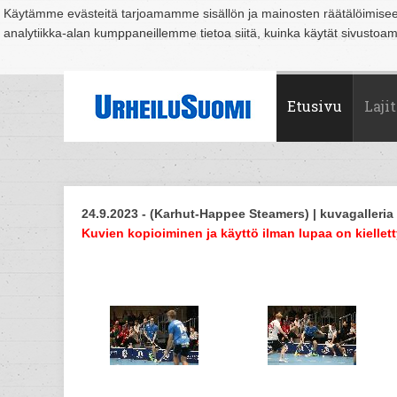
Käytämme evästeitä tarjoamamme sisällön ja mainosten räätälöimise
analytiikka-alan kumppaneillemme tietoa siitä, kuinka käytät sivusto
Suomi
Espoo
Helsinki
Hämeenlinna
Joensuu
Jyväskylä
Kouvo
Etusivu
Lajit
24.9.2023 - (Karhut-Happee Steamers) | kuvagalleria
Kuvien kopioiminen ja käyttö ilman lupaa on kiellett