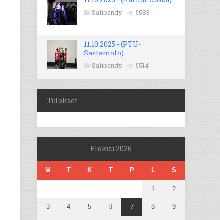
Salibandy
5583
11.10.2025 - (PTU-
Sastamolo)
Salibandy
5514
Tulokset
Elokuu 2026
M
T
K
T
P
L
S
1
2
3
4
5
6
7
8
9