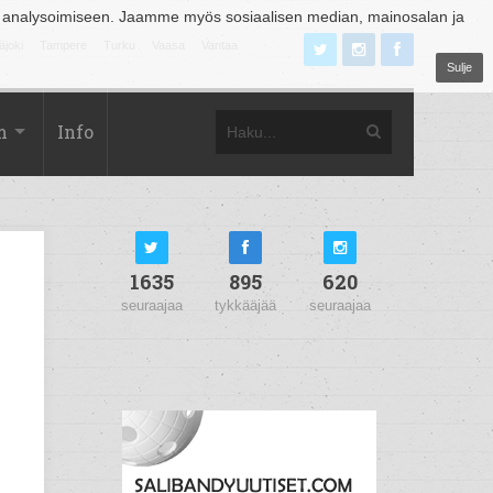
 analysoimiseen. Jaamme myös sosiaalisen median, mainosalan ja
äjoki
Tampere
Turku
Vaasa
Vantaa
Sulje
m
Info
1635
895
620
seuraajaa
tykkääjää
seuraajaa