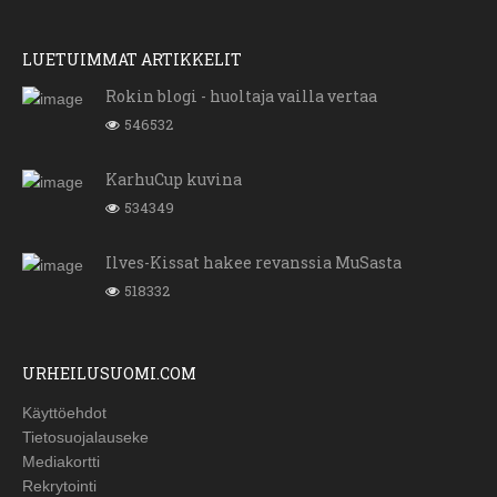
LUETUIMMAT ARTIKKELIT
Rokin blogi - huoltaja vailla vertaa
546532
KarhuCup kuvina
534349
Ilves-Kissat hakee revanssia MuSasta
518332
URHEILUSUOMI.COM
Käyttöehdot
Tietosuojalauseke
Mediakortti
Rekrytointi