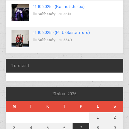
11.10.2025 - (Karhut-Josba)
Salibandy
5613
11.10.2025 - (PTU-Sastamolo)
Salibandy
5549
Tulokset
Elokuu 2026
M
T
K
T
P
L
S
1
2
3
4
5
6
7
8
9