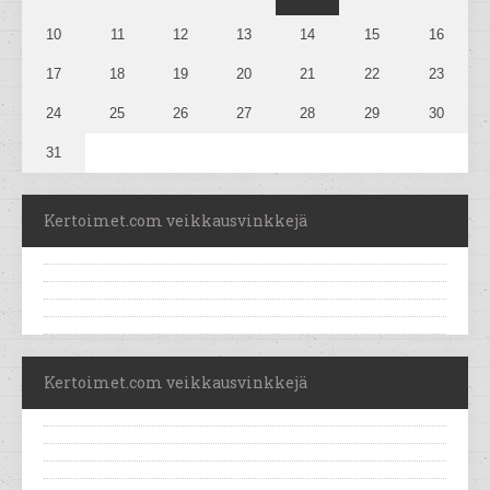
10
11
12
13
14
15
16
17
18
19
20
21
22
23
24
25
26
27
28
29
30
31
Kertoimet.com veikkausvinkkejä
Kertoimet.com veikkausvinkkejä