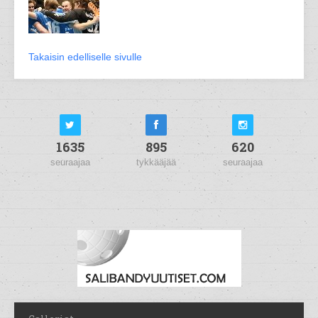
Takaisin edelliselle sivulle
1635
895
620
seuraajaa
tykkääjää
seuraajaa