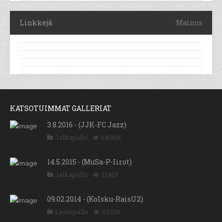
Linkkejä
Mainos
KATSOTUIMMAT GALLERIAT
3.8.2016 - (JJK-FC Jazz)
Jalkapallo
64968
14.5.2015 - (MuSa-P-Iirot)
Jalkapallo
52413
09.02.2014 - (KoIsku-RaisU2)
Lentopallo
49258