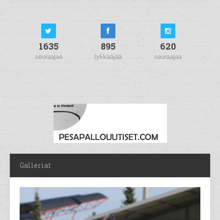
1635
895
620
seuraajaa
tykkääjää
seuraajaa
Galleriat