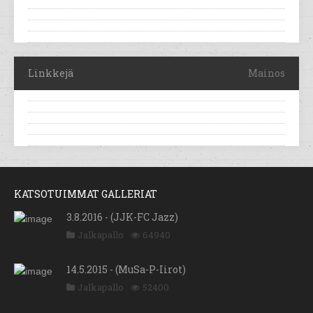
Linkkejä
Mainos
KATSOTUIMMAT GALLERIAT
3.8.2016 - (JJK-FC Jazz)
Jalkapallo
64940
14.5.2015 - (MuSa-P-Iirot)
Jalkapallo
52400