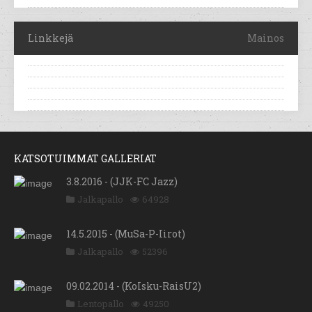
Linkkejä
Mainos
KATSOTUIMMAT GALLERIAT
3.8.2016 - (JJK-FC Jazz)
Jalkapallo
64928
14.5.2015 - (MuSa-P-Iirot)
Jalkapallo
52396
09.02.2014 - (KoIsku-RaisU2)
Lentopallo
49250