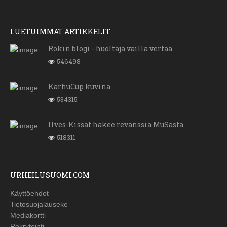
LUETUIMMAT ARTIKKELIT
Rokin blogi - huoltaja vailla vertaa
546498
KarhuCup kuvina
534315
Ilves-Kissat hakee revanssia MuSasta
518311
URHEILUSUOMI.COM
Käyttöehdot
Tietosuojalauseke
Mediakortti
Rekrytointi