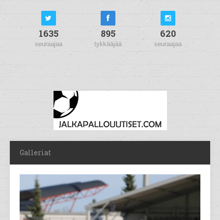
1635
895
620
seuraajaa
tykkääjää
seuraajaa
Galleriat