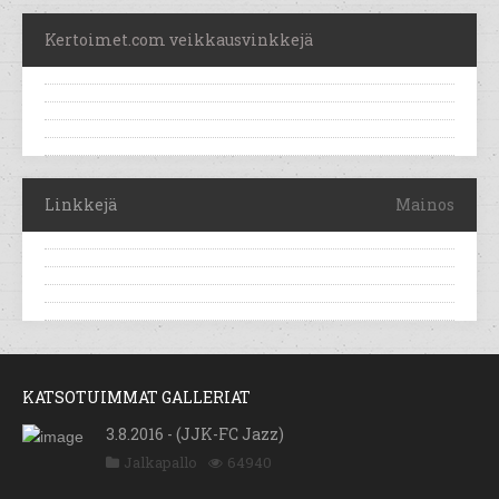
Kertoimet.com veikkausvinkkejä
Linkkejä
Mainos
KATSOTUIMMAT GALLERIAT
3.8.2016 - (JJK-FC Jazz)
Jalkapallo
64940