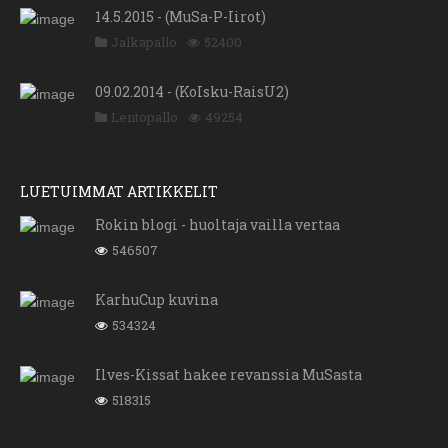
14.5.2015 - (MuSa-P-Iirot)
Jalkapallo
52400
09.02.2014 - (KoIsku-RaisU2)
Lentopallo
49254
LUETUIMMAT ARTIKKELIT
Rokin blogi - huoltaja vailla vertaa
546507
KarhuCup kuvina
534324
Ilves-Kissat hakee revanssia MuSasta
518315