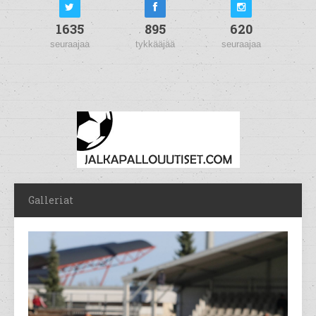
1635
895
620
seuraajaa
tykkääjää
seuraajaa
Galleriat