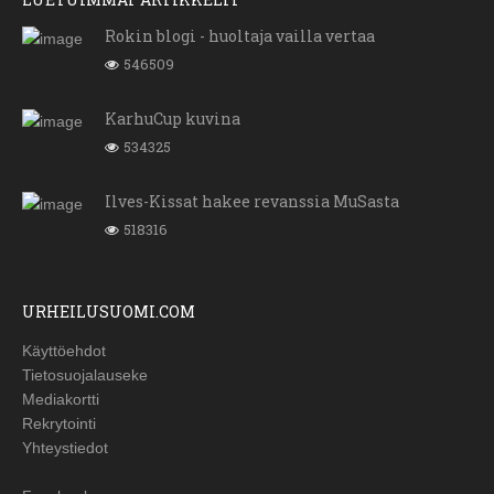
Rokin blogi - huoltaja vailla vertaa
546509
KarhuCup kuvina
534325
Ilves-Kissat hakee revanssia MuSasta
518316
URHEILUSUOMI.COM
Käyttöehdot
Tietosuojalauseke
Mediakortti
Rekrytointi
Yhteystiedot