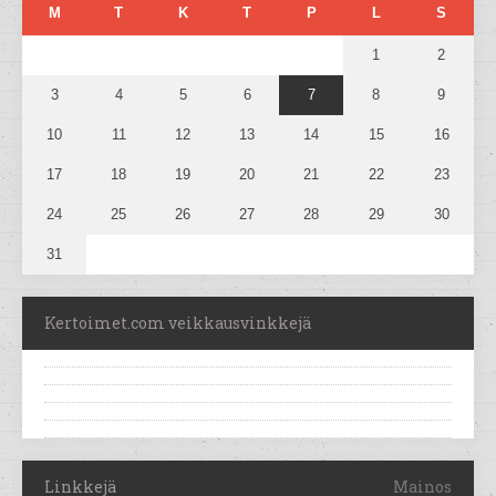
M
T
K
T
P
L
S
1
2
3
4
5
6
7
8
9
10
11
12
13
14
15
16
17
18
19
20
21
22
23
24
25
26
27
28
29
30
31
Kertoimet.com veikkausvinkkejä
Linkkejä
Mainos