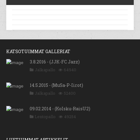
KATSOTUIMMAT GALLERIAT
3.8.2016 - (JJK-FC Jazz)
Jalkapallo
64940
14.5.2015 - (MuSa-P-Iirot)
Jalkapallo
52400
09.02.2014 - (KoIsku-RaisU2)
Lentopallo
49254
LUETUIMMAT ARTIKKELIT