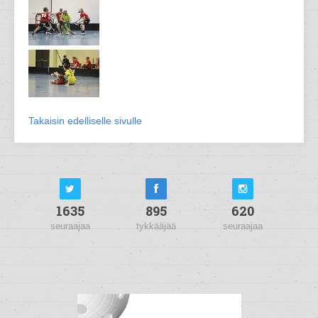
Takaisin edelliselle sivulle
1635
895
620
seuraajaa
tykkääjää
seuraajaa