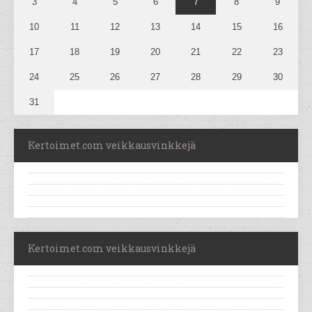
3
4
5
6
7
8
9
10
11
12
13
14
15
16
17
18
19
20
21
22
23
24
25
26
27
28
29
30
31
Kertoimet.com veikkausvinkkejä
Kertoimet.com veikkausvinkkejä