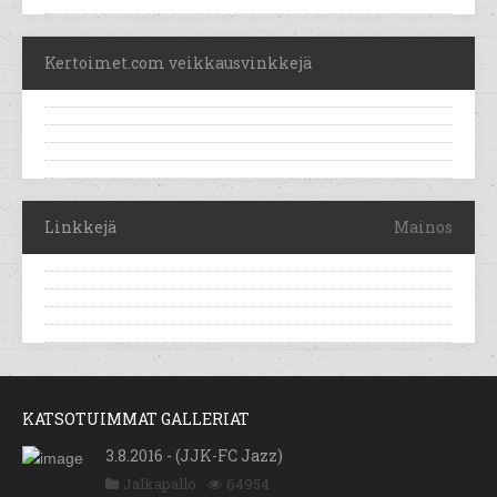
Kertoimet.com veikkausvinkkejä
Linkkejä
Mainos
KATSOTUIMMAT GALLERIAT
3.8.2016 - (JJK-FC Jazz)
Jalkapallo
64954