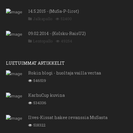
14.5.2015 - (MuSa-P-Iirot)
Jalkapallo
52400
09.02.2014 - (KoIsku-RaisU2)
Lentopallo
49254
LUETUIMMAT ARTIKKELIT
Rokin blogi - huoltaja vailla vertaa
546519
KarhuCup kuvina
534336
Ilves-Kissat hakee revanssia MuSasta
518322