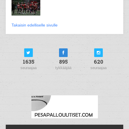
Takaisin edelliselle sivulle
1635
895
620
seuraajaa
tykkääjää
seuraajaa