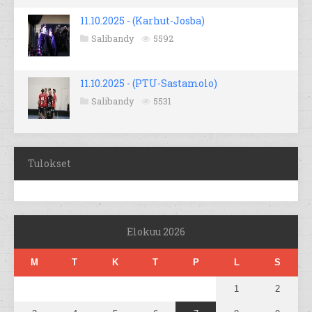
11.10.2025 - (Karhut-Josba)
Salibandy
5592
11.10.2025 - (PTU-Sastamolo)
Salibandy
5531
Tulokset
Elokuu 2026
M
T
K
T
P
L
S
1
2