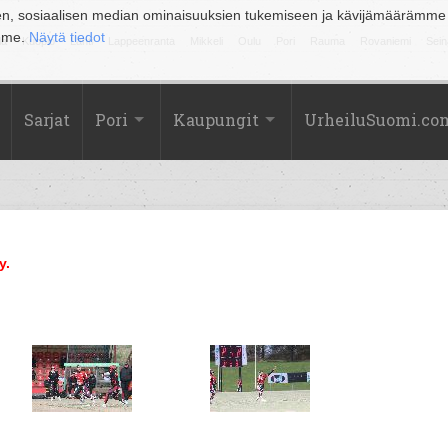
en, sosiaalisen median ominaisuuksien tukemiseen ja kävijämäärämme
amme.
Näytä tiedot
la
Kuopio
Lahti
Lappeenranta
Mikkeli
Oulu
Pori
Rauma
Rovaniemi
Sein
Sarjat
Pori
Kaupungit
UrheiluSuomi.co
y.