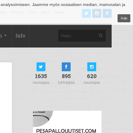
 analysoimiseen. Jaamme myös sosiaalisen median, mainosalan ja
äjoki
Tampere
Turku
Vaasa
Vantaa
Sulje
m
Info
1635
895
620
seuraajaa
tykkääjää
seuraajaa