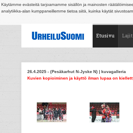
Käytämme evästeitä tarjoamamme sisällön ja mainosten räätälöimise
analytiikka-alan kumppaneillemme tietoa siitä, kuinka käytät sivusto
Suomi
Espoo
Helsinki
Hämeenlinna
Joensuu
Jyväskylä
Kouvo
Etusivu
Lajit
26.4.2025 - (Pesäkarhut N-Jyske N) | kuvagalleria
Kuvien kopioiminen ja käyttö ilman lupaa on kiellett