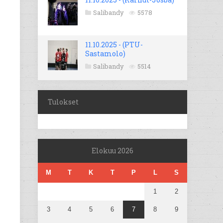
Salibandy
5578
11.10.2025 - (PTU-
Sastamolo)
Salibandy
5514
Tulokset
Elokuu 2026
M
T
K
T
P
L
S
1
2
3
4
5
6
7
8
9