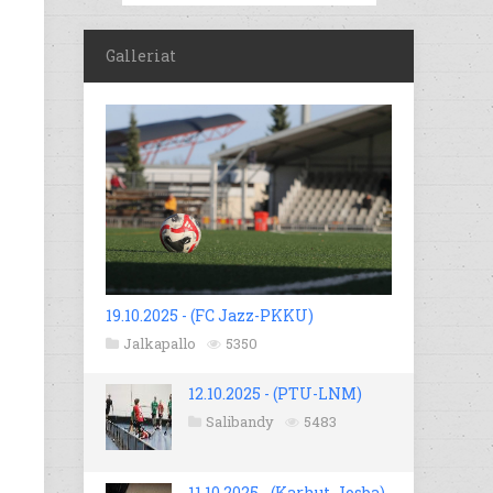
Galleriat
19.10.2025 - (FC Jazz-PKKU)
Jalkapallo
5350
12.10.2025 - (PTU-LNM)
Salibandy
5483
11.10.2025 - (Karhut-Josba)