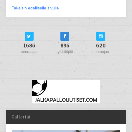
Takaisin edelliselle sivulle
1635
895
620
seuraajaa
tykkääjää
seuraajaa
Galleriat