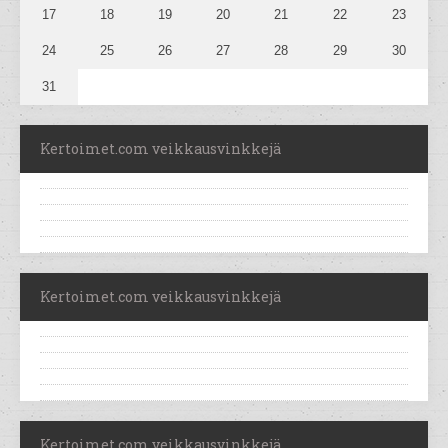
17
18
19
20
21
22
23
24
25
26
27
28
29
30
31
Kertoimet.com veikkausvinkkejä
Kertoimet.com veikkausvinkkejä
Kertoimet.com veikkausvinkkejä