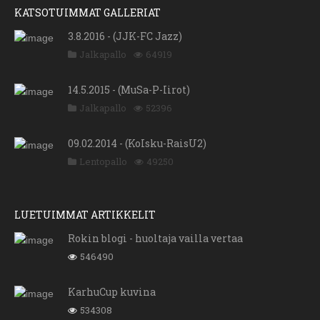
KATSOTUIMMAT GALLERIAT
3.8.2016 - (JJK-FC Jazz)
Jalkapallo
64919
14.5.2015 - (MuSa-P-Iirot)
Jalkapallo
52396
09.02.2014 - (KoIsku-RaisU2)
Lentopallo
49250
LUETUIMMAT ARTIKKELIT
Rokin blogi - huoltaja vailla vertaa
546490
KarhuCup kuvina
534308