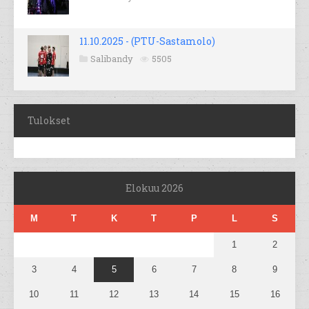
11.10.2025 - (PTU-Sastamolo)
Salibandy
5505
Tulokset
Elokuu 2026
M
T
K
T
P
L
S
1
2
3
4
5
6
7
8
9
10
11
12
13
14
15
16