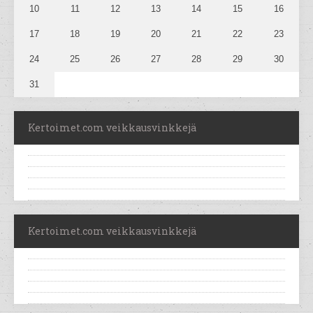
10
11
12
13
14
15
16
17
18
19
20
21
22
23
24
25
26
27
28
29
30
31
Kertoimet.com veikkausvinkkejä
Kertoimet.com veikkausvinkkejä