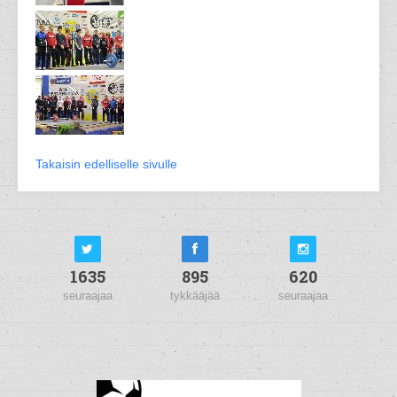
Takaisin edelliselle sivulle
1635
895
620
seuraajaa
tykkääjää
seuraajaa