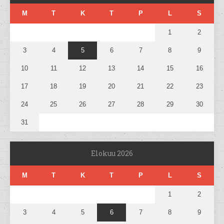
M
T
K
T
P
L
S
1
2
3
4
5
6
7
8
9
10
11
12
13
14
15
16
17
18
19
20
21
22
23
24
25
26
27
28
29
30
31
Elokuu 2026
M
T
K
T
P
L
S
1
2
3
4
5
6
7
8
9