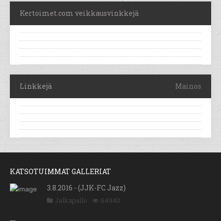
Kertoimet.com veikkausvinkkejä
Linkkejä
Mainos
KATSOTUIMMAT GALLERIAT
3.8.2016 - (JJK-FC Jazz)
Jalkapallo
64940