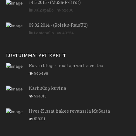
14.5.2015 - (MuSa-P-Iirot)
Jalkapallo
52400
09.02.2014 - (KoIsku-RaisU2)
Lentopallo
49254
LUETUIMMAT ARTIKKELIT
Rokin blogi - huoltaja vailla vertaa
546498
KarhuCup kuvina
534315
Ilves-Kissat hakee revanssia MuSasta
518311