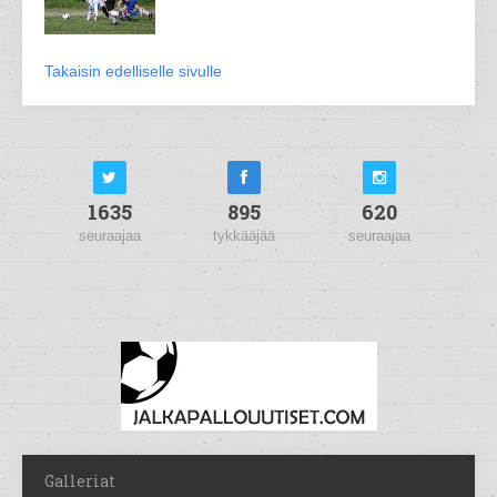
Takaisin edelliselle sivulle
1635
895
620
seuraajaa
tykkääjää
seuraajaa
Galleriat