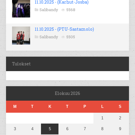
11.10.2025 - (Karhut-Josba)
Salibandy
5568
11.10.2025 - (PTU-Sastamolo)
Salibandy
5505
Tulokset
Elokuu 2026
M
T
K
T
P
L
S
1
2
3
4
5
6
7
8
9