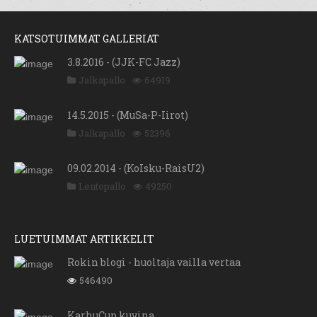
KATSOTUIMMAT GALLERIAT
3.8.2016 - (JJK-FC Jazz)
Jalkapallo
64919
14.5.2015 - (MuSa-P-Iirot)
Jalkapallo
52396
09.02.2014 - (KoIsku-RaisU2)
Lentopallo
49250
LUETUIMMAT ARTIKKELIT
Rokin blogi - huoltaja vailla vertaa
546490
KarhuCup kuvina