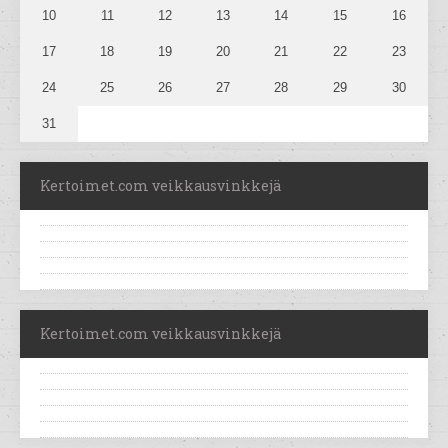
10
11
12
13
14
15
16
17
18
19
20
21
22
23
24
25
26
27
28
29
30
31
Kertoimet.com veikkausvinkkejä
Kertoimet.com veikkausvinkkejä