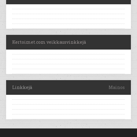
Kertoimet.com veikkausvinkkejä
Linkkejä
Mainos