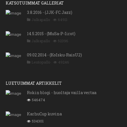
KATSOTUIMMAT GALLERIAT
3.8.2016 - (JJK-FC Jazz)
Jalkapallo
64911
14.5.2015 - (MuSa-P-Iirot)
Jalkapallo
52396
09.02.2014 - (KoIsku-RaisU2)
Lentopallo
49246
LUETUIMMAT ARTIKKELIT
Rokin blogi - huoltaja vailla vertaa
546474
KarhuCup kuvina
534301