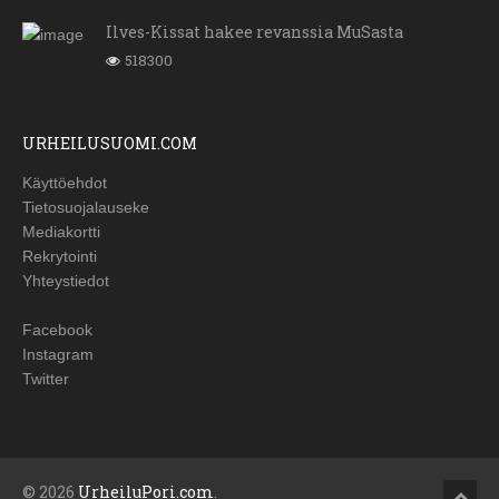
Ilves-Kissat hakee revanssia MuSasta
518300
URHEILUSUOMI.COM
Käyttöehdot
Tietosuojalauseke
Mediakortti
Rekrytointi
Yhteystiedot
Facebook
Instagram
Twitter
© 2026
UrheiluPori.com
.