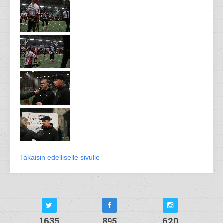
Takaisin edelliselle sivulle
1635
895
620