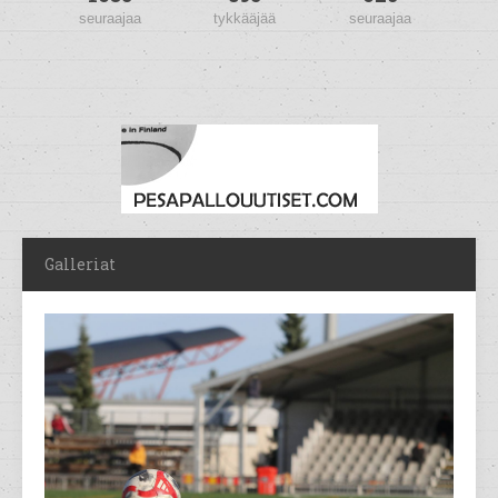
seuraajaa
tykkääjää
seuraajaa
Galleriat