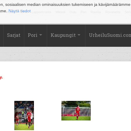
en, sosiaalisen median ominaisuuksien tukemiseen ja kävijämäärämme
amme.
Näytä tiedot
la
Kuopio
Lahti
Lappeenranta
Mikkeli
Oulu
Pori
Rauma
Rovaniemi
Sein
Sarjat
Pori
Kaupungit
UrheiluSuomi.co
y.