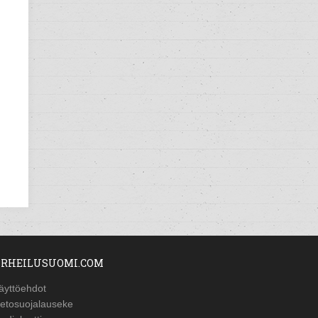
RHEILUSUOMI.COM
äyttöehdot
ietosuojalauseke