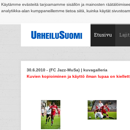
Käytämme evästeitä tarjoamamme sisällön ja mainosten räätälöimise
analytiikka-alan kumppaneillemme tietoa siitä, kuinka käytät sivusto
Suomi
Espoo
Helsinki
Hämeenlinna
Joensuu
Jyväskylä
Kouvo
Etusivu
Lajit
30.6.2010 - (FC Jazz-MuSa) | kuvagalleria
Kuvien kopioiminen ja käyttö ilman lupaa on kiellett