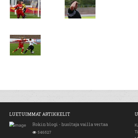
LUETUIMMAT ARTIKKELIT
U
Rokin blogi - huoltaja vailla vertaa
K
546527
T