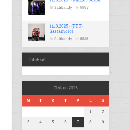
Salibandy
5597
11.10.2025 - (PTU-
Sastamolo)
Salibandy
5535
Tulokset
Elokuu 2026
M
T
K
T
P
L
S
1
2
3
4
5
6
7
8
9