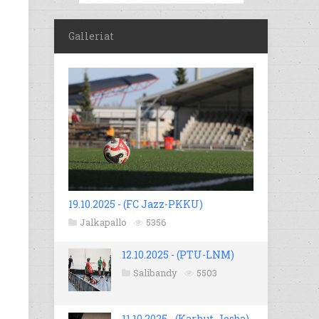
Galleriat
19.10.2025 - (FC Jazz-PKKU)
Jalkapallo
5356
12.10.2025 - (PTU-LNM)
Salibandy
5503
11.10.2025 - (Karhut-Josba)