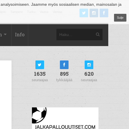
 analysoimiseen. Jaamme myös sosiaalisen median, mainosalan ja
äjoki
Tampere
Turku
Vaasa
Vantaa
Sulje
m
Info
1635
895
620
seuraajaa
tykkääjää
seuraajaa