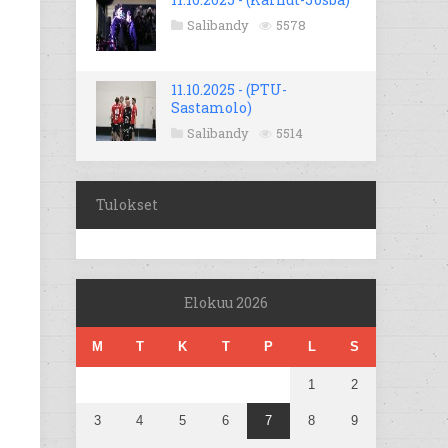
Salibandy
5578
11.10.2025 - (PTU-
Sastamolo)
Salibandy
5514
Tulokset
Elokuu 2026
M
T
K
T
P
L
S
1
2
3
4
5
6
7
8
9