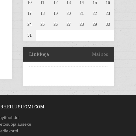
10
11
12
13
14
15
16
17
18
19
20
21
22
23
24
25
26
27
28
29
30
31
Linkkejä
Mainos
RHEILUSUOMI.COM
äyttöehdot
ietosuojalauseke
ediakortti