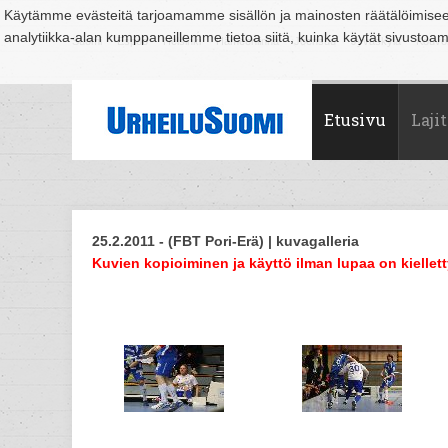
Käytämme evästeitä tarjoamamme sisällön ja mainosten räätälöimise
analytiikka-alan kumppaneillemme tietoa siitä, kuinka käytät sivusto
Suomi
Espoo
Helsinki
Hämeenlinna
Joensuu
Jyväskylä
Kouvo
Etusivu
Lajit
25.2.2011 - (FBT Pori-Erä) | kuvagalleria
Kuvien kopioiminen ja käyttö ilman lupaa on kiellett