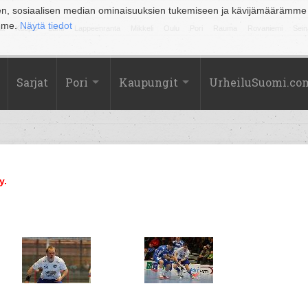
en, sosiaalisen median ominaisuuksien tukemiseen ja kävijämäärämme
amme.
Näytä tiedot
la
Kuopio
Lahti
Lappeenranta
Mikkeli
Oulu
Pori
Rauma
Rovaniemi
Sein
Sarjat
Pori
Kaupungit
UrheiluSuomi.co
y.