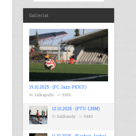
Galleriat
19.10.2025 - (FC Jazz-PKKU)
Jalkapallo
5350
12.10.2025 - (PTU-LNM)
Salibandy
5483
11.10.2025 - (Karhut-Josba)