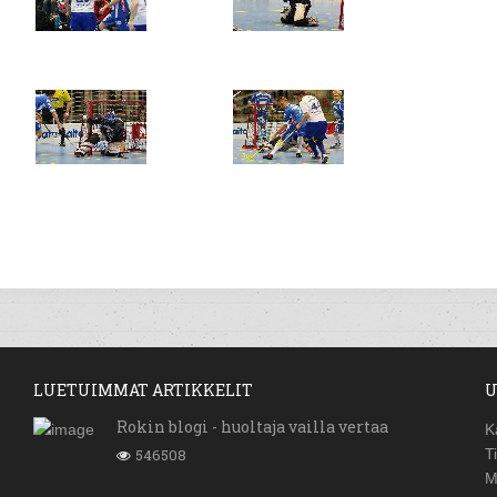
LUETUIMMAT ARTIKKELIT
U
Rokin blogi - huoltaja vailla vertaa
K
546508
T
M