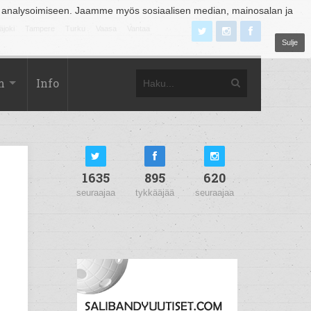
 analysoimiseen. Jaamme myös sosiaalisen median, mainosalan ja
äjoki
Tampere
Turku
Vaasa
Vantaa
Sulje
m
Info
1635
895
620
seuraajaa
tykkääjää
seuraajaa