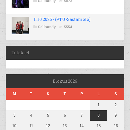
Salibandy
5623
11.10.2025 - (PTU-Sastamolo)
Salibandy
5554
Tulokset
Elokuu 2026
M
T
K
T
P
L
S
1
2
3
4
5
6
7
8
9
10
11
12
13
14
15
16