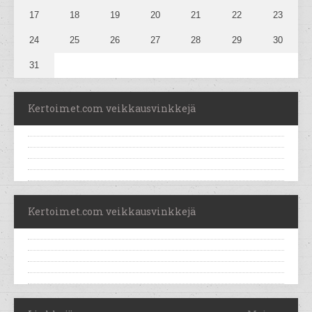
17
18
19
20
21
22
23
24
25
26
27
28
29
30
31
Kertoimet.com veikkausvinkkejä
Kertoimet.com veikkausvinkkejä