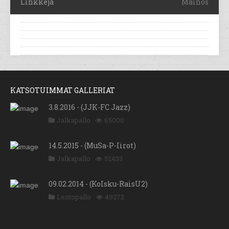
Linkkejä
Mainos
KATSOTUIMMAT GALLERIAT
3.8.2016 - (JJK-FC Jazz)
Jalkapallo
65000
14.5.2015 - (MuSa-P-Iirot)
Jalkapallo
52433
09.02.2014 - (KoIsku-RaisU2)
Lentopallo
49272