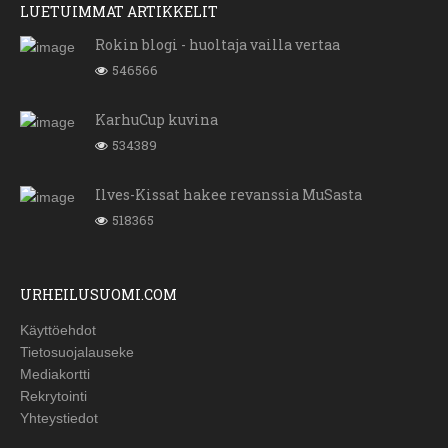
LUETUIMMAT ARTIKKELIT
Rokin blogi - huoltaja vailla vertaa
546566
KarhuCup kuvina
534389
Ilves-Kissat hakee revanssia MuSasta
518365
URHEILUSUOMI.COM
Käyttöehdot
Tietosuojalauseke
Mediakortti
Rekrytointi
Yhteystiedot