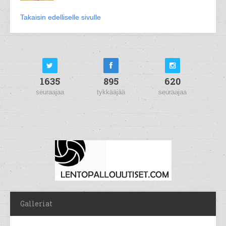
Takaisin edelliselle sivulle
1635
895
620
seuraajaa
tykkääjää
seuraajaa
Galleriat