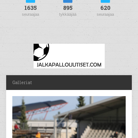
1635
895
620
seuraajaa
tykkääjää
seuraajaa
Galleriat