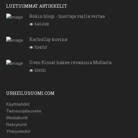
LUETUIMMAT ARTIKKELIT
Rokin blogi - huoltaja vailla vertaa
546498
KarhuCup kuvina
534315
Ilves-Kissat hakee revanssia MuSasta
518311
URHEILUSUOMI.COM
Käyttöehdot
Tietosuojalauseke
Mediakortti
Rekrytointi
Yhteystiedot