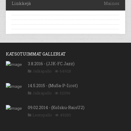
Linkkejä
Mainos
KATSOTUIMMAT GALLERIAT
3.8.2016 - (JJK-FC Jazz)
Jalkapallo
64928
14.5.2015 - (MuSa-P-Iirot)
Jalkapallo
52396
09.02.2014 - (KoIsku-RaisU2)
Lentopallo
49250