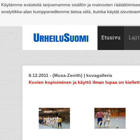
Käytämme evästeitä tarjoamamme sisällön ja mainosten räätälöimise
analytiikka-alan kumppaneillemme tietoa siitä, kuinka käytät sivusto
Suomi
Espoo
Helsinki
Hämeenlinna
Joensuu
Jyväskylä
Kouvo
Etusivu
Lajit
6.12.2011 - (Musa-Zenith) | kuvagalleria
Kuvien kopioiminen ja käyttö ilman lupaa on kiellett