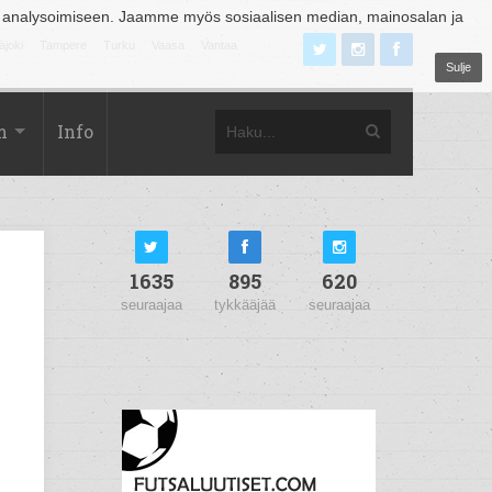
 analysoimiseen. Jaamme myös sosiaalisen median, mainosalan ja
äjoki
Tampere
Turku
Vaasa
Vantaa
Sulje
m
Info
1635
895
620
seuraajaa
tykkääjää
seuraajaa