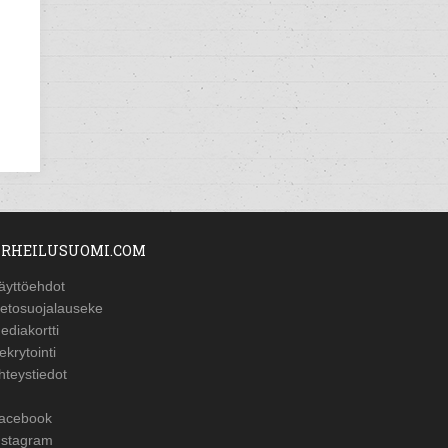
RHEILUSUOMI.COM
äyttöehdot
ietosuojalauseke
ediakortti
ekrytointi
hteystiedot
acebook
nstagram