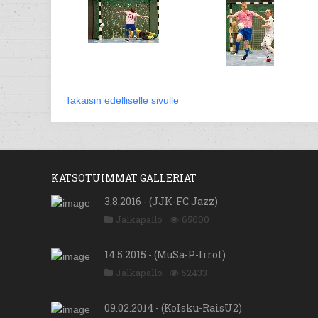
Takaisin edelliselle sivulle
KATSOTUIMMAT GALLERIAT
3.8.2016 - (JJK-FC Jazz)
Jalkapallo
65000
14.5.2015 - (MuSa-P-Iirot)
Jalkapallo
52433
09.02.2014 - (KoIsku-RaisU2)