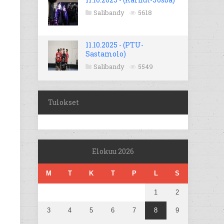
Salibandy
5618
11.10.2025 - (PTU-
Sastamolo)
Salibandy
5549
Tulokset
Elokuu 2026
M
T
K
T
P
L
S
1
2
3
4
5
6
7
8
9