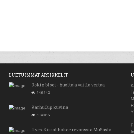
LUETUIMMAT ARTIKKELIT
U
Rokin blogi - huoltaja vailla vertaa
K
546542
T
M
R
KarhuCup kuvina
Y
534366
F
Ilves-Kissat hakee revanssia MuSasta
I