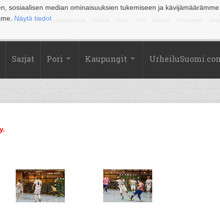
en, sosiaalisen median ominaisuuksien tukemiseen ja kävijämäärämme
amme.
Näytä tiedot
la
Kuopio
Lahti
Lappeenranta
Mikkeli
Oulu
Pori
Rauma
Rovaniemi
Sein
Sarjat
Pori
Kaupungit
UrheiluSuomi.co
y.