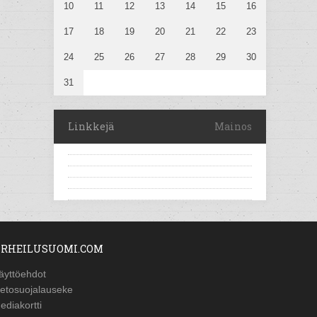
10
11
12
13
14
15
16
17
18
19
20
21
22
23
24
25
26
27
28
29
30
31
Linkkejä
Mainos
RHEILUSUOMI.COM
äyttöehdot
ietosuojalauseke
ediakortti