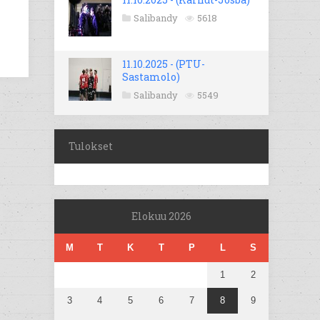
Salibandy
5618
11.10.2025 - (PTU-
Sastamolo)
Salibandy
5549
Tulokset
Elokuu 2026
M
T
K
T
P
L
S
1
2
3
4
5
6
7
8
9