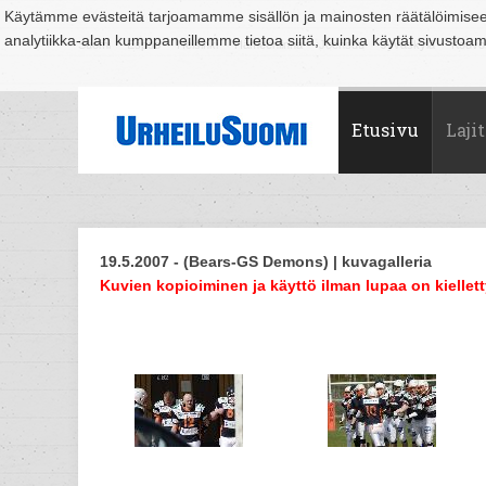
Käytämme evästeitä tarjoamamme sisällön ja mainosten räätälöimise
analytiikka-alan kumppaneillemme tietoa siitä, kuinka käytät sivusto
Suomi
Espoo
Helsinki
Hämeenlinna
Joensuu
Jyväskylä
Kouvo
Etusivu
Lajit
19.5.2007 - (Bears-GS Demons) | kuvagalleria
Kuvien kopioiminen ja käyttö ilman lupaa on kiellett