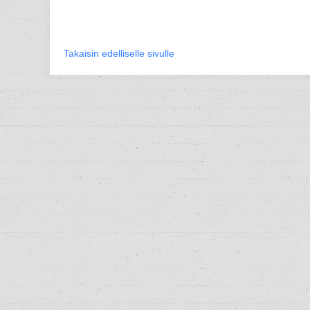
Takaisin edelliselle sivulle