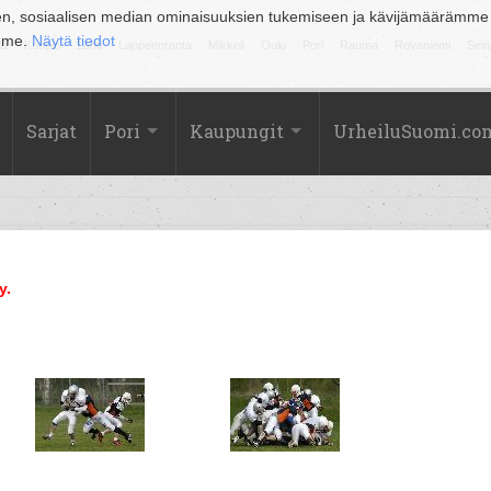
en, sosiaalisen median ominaisuuksien tukemiseen ja kävijämäärämme
amme.
Näytä tiedot
la
Kuopio
Lahti
Lappeenranta
Mikkeli
Oulu
Pori
Rauma
Rovaniemi
Sein
Sarjat
Pori
Kaupungit
UrheiluSuomi.co
y.