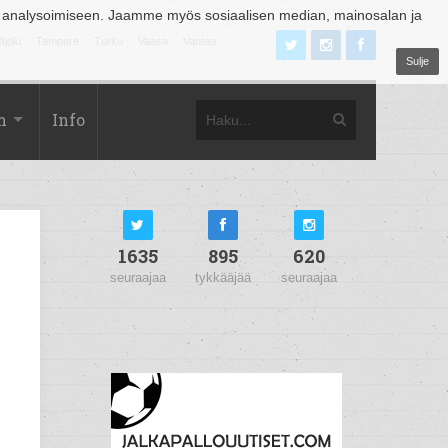
 analysoimiseen. Jaamme myös sosiaalisen median, mainosalan ja
äjoki
Tampere
Turku
Vaasa
Vantaa
Sulje
m
Info
1635
895
620
seuraajaa
tykkääjää
seuraajaa