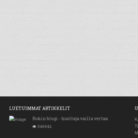
LUETUIMMAT ARTIKKELIT
U
Rokin blogi - huoltaja vailla vertaa
K
546542
T
M