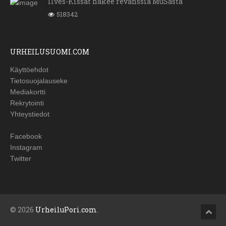
Ilves-Kissat hakee revanssia MuSasta
518342
URHEILUSUOMI.COM
Käyttöehdot
Tietosuojalauseke
Mediakortti
Rekrytointi
Yhteystiedot
Facebook
Instagram
Twitter
© 2026
UrheiluPori.com
.