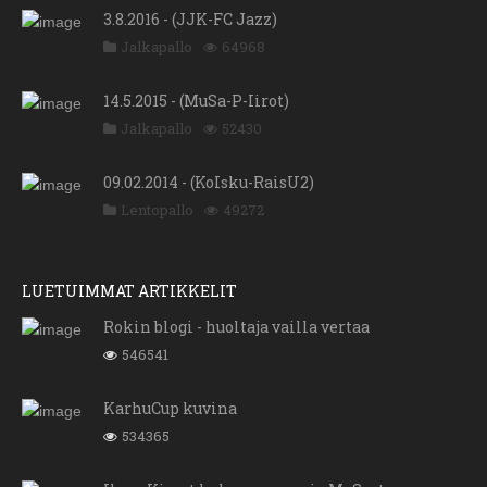
3.8.2016 - (JJK-FC Jazz)
Jalkapallo
64968
14.5.2015 - (MuSa-P-Iirot)
Jalkapallo
52430
09.02.2014 - (KoIsku-RaisU2)
Lentopallo
49272
LUETUIMMAT ARTIKKELIT
Rokin blogi - huoltaja vailla vertaa
546541
KarhuCup kuvina
534365