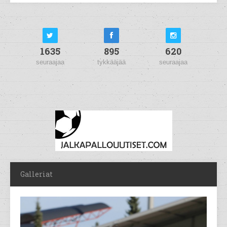
1635
895
620
seuraajaa
tykkääjää
seuraajaa
Galleriat