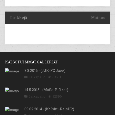
Linkkejä
Mainos
KATSOTUIMMAT GALLERIAT
3.8.2016 - (JJK-FC Jazz)
Jalkapallo
64911
14.5.2015 - (MuSa-P-Iirot)
Jalkapallo
52396
09.02.2014 - (KoIsku-RaisU2)