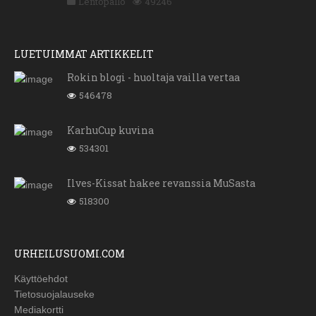
Lentopallo
49246
LUETUIMMAT ARTIKKELIT
Rokin blogi - huoltaja vailla vertaa
546478
KarhuCup kuvina
534301
Ilves-Kissat hakee revanssia MuSasta
518300
URHEILUSUOMI.COM
Käyttöehdot
Tietosuojalauseke
Mediakortti