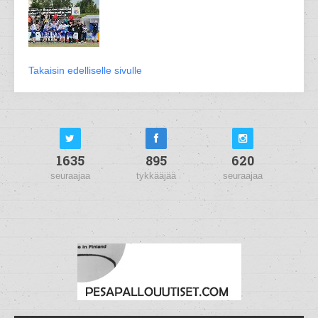
Takaisin edelliselle sivulle
1635
895
620
seuraajaa
tykkääjää
seuraajaa