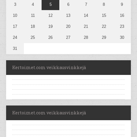
3
4
5
6
7
8
9
10
11
12
13
14
15
16
17
18
19
20
21
22
23
24
25
26
27
28
29
30
31
Kertoimet.com veikkausvinkkejä
Kertoimet.com veikkausvinkkejä