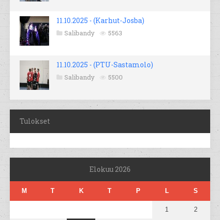
11.10.2025 - (Karhut-Josba)
Salibandy
5563
11.10.2025 - (PTU-Sastamolo)
Salibandy
5500
Tulokset
Elokuu 2026
M
T
K
T
P
L
S
1
2