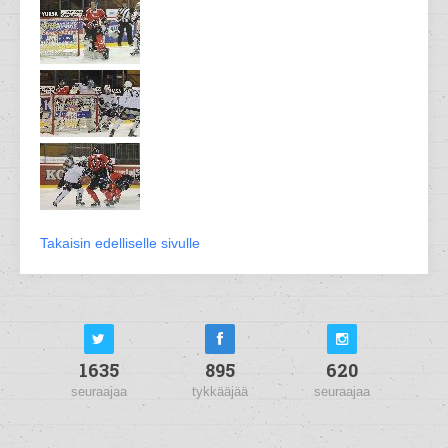
Takaisin edelliselle sivulle
1635
895
620
seuraajaa
tykkääjää
seuraajaa