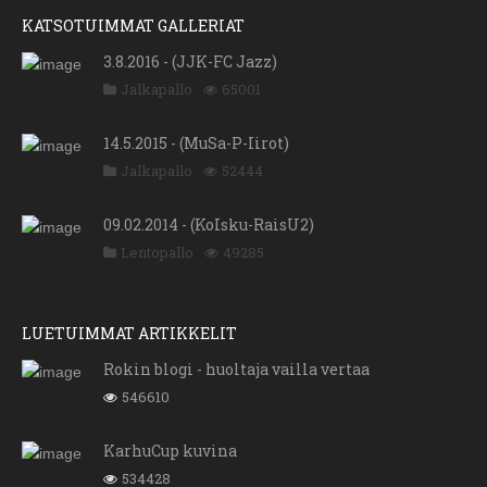
KATSOTUIMMAT GALLERIAT
3.8.2016 - (JJK-FC Jazz)
Jalkapallo
65001
14.5.2015 - (MuSa-P-Iirot)
Jalkapallo
52444
09.02.2014 - (KoIsku-RaisU2)
Lentopallo
49285
LUETUIMMAT ARTIKKELIT
Rokin blogi - huoltaja vailla vertaa
546610
KarhuCup kuvina
534428