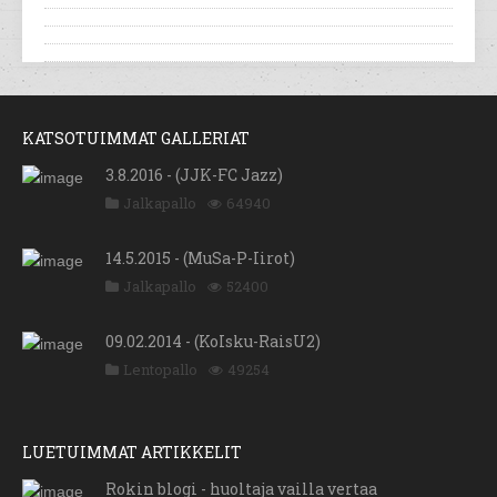
KATSOTUIMMAT GALLERIAT
3.8.2016 - (JJK-FC Jazz)
Jalkapallo
64940
14.5.2015 - (MuSa-P-Iirot)
Jalkapallo
52400
09.02.2014 - (KoIsku-RaisU2)
Lentopallo
49254
LUETUIMMAT ARTIKKELIT
Rokin blogi - huoltaja vailla vertaa