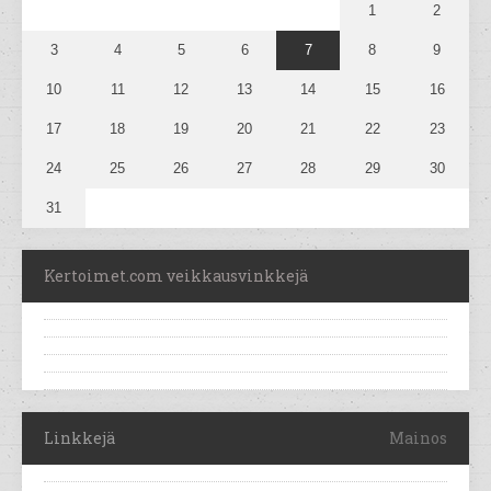
1
2
3
4
5
6
7
8
9
10
11
12
13
14
15
16
17
18
19
20
21
22
23
24
25
26
27
28
29
30
31
Kertoimet.com veikkausvinkkejä
Linkkejä
Mainos