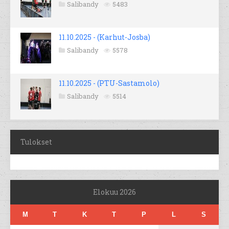
Salibandy
5483
11.10.2025 - (Karhut-Josba)
Salibandy
5578
11.10.2025 - (PTU-Sastamolo)
Salibandy
5514
Tulokset
Elokuu 2026
M
T
K
T
P
L
S