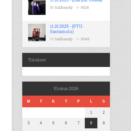
Salibandy
5618
11.10.2025 - (PTU-
Sastamolo)
Salibandy
5549
Tulokset
Elokuu 2026
M
T
K
T
P
L
S
1
2
3
4
5
6
7
8
9