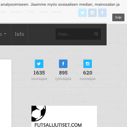
 analysoimiseen. Jaamme myös sosiaalisen median, mainosalan ja
äjoki
Tampere
Turku
Vaasa
Vantaa
Sulje
m
Info
1635
895
620
seuraajaa
tykkääjää
seuraajaa