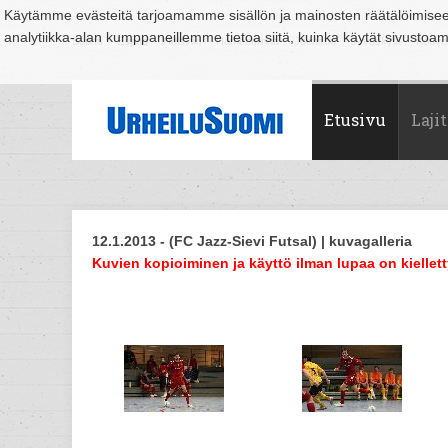
Käytämme evästeitä tarjoamamme sisällön ja mainosten räätälöimise
analytiikka-alan kumppaneillemme tietoa siitä, kuinka käytät sivusto
Suomi
Espoo
Helsinki
Hämeenlinna
Joensuu
Jyväskylä
Kouvo
Etusivu
Lajit
12.1.2013 - (FC Jazz-Sievi Futsal) | kuvagalleria
Kuvien kopioiminen ja käyttö ilman lupaa on kiellett