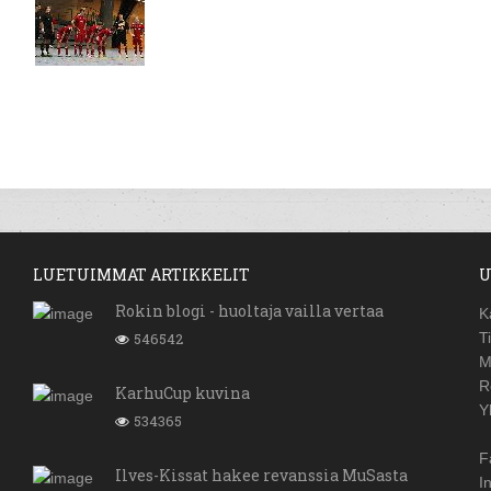
LUETUIMMAT ARTIKKELIT
U
Rokin blogi - huoltaja vailla vertaa
K
546542
T
M
R
KarhuCup kuvina
Y
534365
F
Ilves-Kissat hakee revanssia MuSasta
I