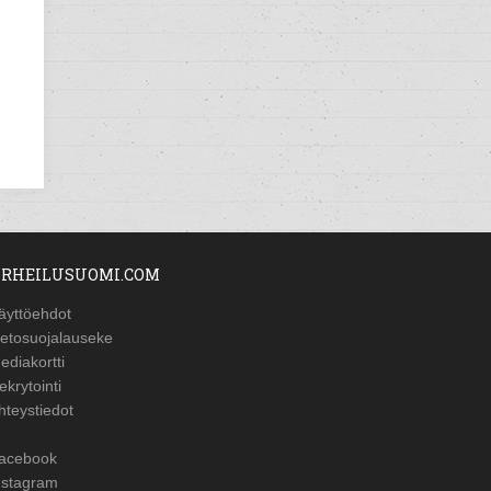
RHEILUSUOMI.COM
äyttöehdot
ietosuojalauseke
ediakortti
ekrytointi
hteystiedot
acebook
nstagram