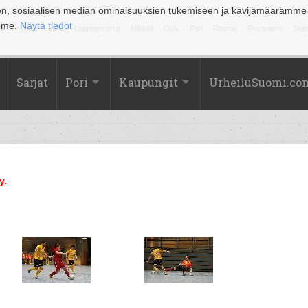
en, sosiaalisen median ominaisuuksien tukemiseen ja kävijämäärämme
amme.
Näytä tiedot
la
Kuopio
Lahti
Lappeenranta
Mikkeli
Oulu
Pori
Rauma
Rovaniemi
Sein
Sarjat
Pori
Kaupungit
UrheiluSuomi.co
y.