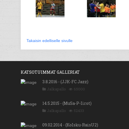
Takaisin edelliselle sivulle
KATSOTUIMMAT GALLERIAT
3.8.2016 - (JJK-FC Jazz)
Jalkapallo
65000
14.5.2015 - (MuSa-P-Iirot)
Jalkapallo
52433
09.02.2014 - (KoIsku-RaisU2)