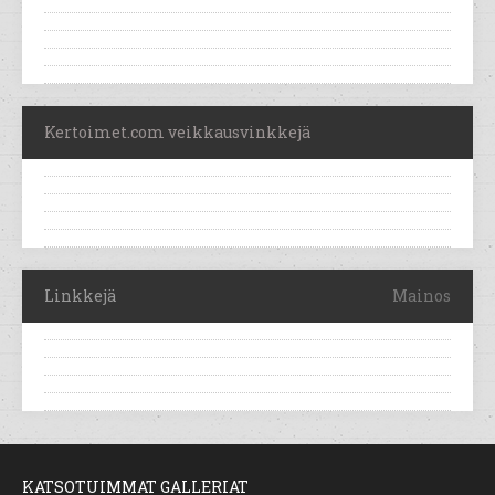
Kertoimet.com veikkausvinkkejä
Linkkejä
Mainos
KATSOTUIMMAT GALLERIAT