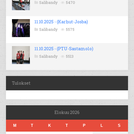
Salibandy
5470
11.10.2025 - (Karhut-Josba)
Salibandy
5575
11.10.2025 - (PTU-Sastamolo)
Salibandy
5513
Tulokset
Elokuu 2026
M
T
K
T
P
L
S