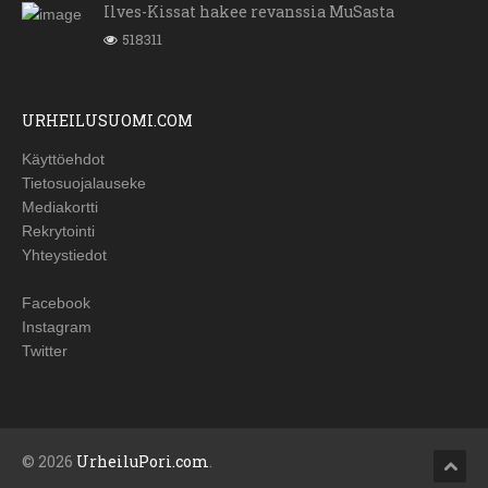
Ilves-Kissat hakee revanssia MuSasta
518311
URHEILUSUOMI.COM
Käyttöehdot
Tietosuojalauseke
Mediakortti
Rekrytointi
Yhteystiedot
Facebook
Instagram
Twitter
© 2026
UrheiluPori.com
.