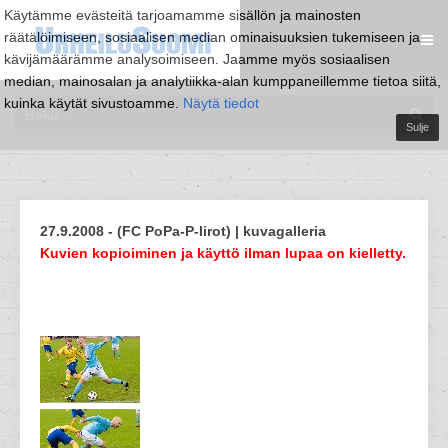
Käytämme evästeitä tarjoamamme sisällön ja mainosten
räätälöimiseen, sosiaalisen median ominaisuuksien tukemiseen ja
kävijämäärämme analysoimiseen. Jaamme myös sosiaalisen
median, mainosalan ja analytiikka-alan kumppaneillemme tietoa siitä,
kuinka käytät sivustoamme.
Näytä tiedot
Sulje
27.9.2008 - (FC PoPa-P-Iirot) | kuvagalleria
Kuvien kopioiminen ja käyttö ilman lupaa on kielletty.