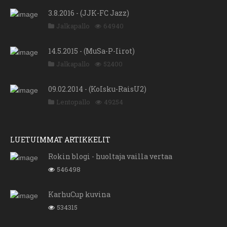
3.8.2016 - (JJK-FC Jazz)
Jalkapallo
64940
14.5.2015 - (MuSa-P-Iirot)
Jalkapallo
52400
09.02.2014 - (KoIsku-RaisU2)
Lentopallo
49254
LUETUIMMAT ARTIKKELIT
Rokin blogi - huoltaja vailla vertaa
546498
KarhuCup kuvina
534315