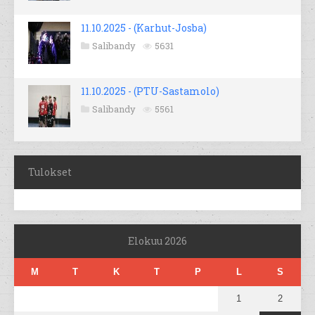
11.10.2025 - (Karhut-Josba)
Salibandy
5631
11.10.2025 - (PTU-Sastamolo)
Salibandy
5561
Tulokset
Elokuu 2026
M
T
K
T
P
L
S
1
2