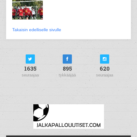
Takaisin edelliselle sivulle
1635
895
620
seuraajaa
tykkääjää
seuraajaa