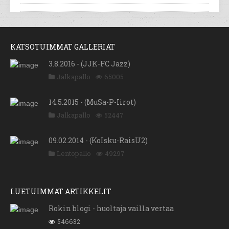
KATSOTUIMMAT GALLERIAT
3.8.2016 - (JJK-FC Jazz)
Jalkapallo
65005
14.5.2015 - (MuSa-P-Iirot)
Jalkapallo
52447
09.02.2014 - (KoIsku-RaisU2)
Lentopallo
49297
LUETUIMMAT ARTIKKELIT
Rokin blogi - huoltaja vailla vertaa
546632