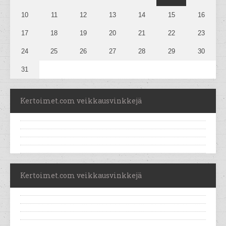
10
11
12
13
14
15
16
17
18
19
20
21
22
23
24
25
26
27
28
29
30
31
Kertoimet.com veikkausvinkkejä
Kertoimet.com veikkausvinkkejä