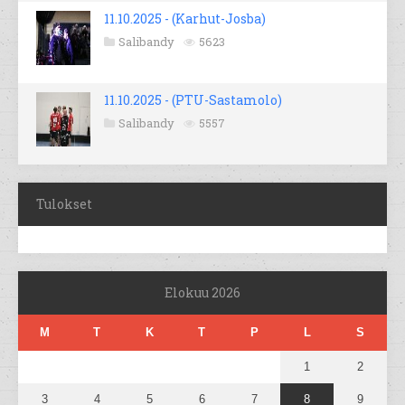
11.10.2025 - (Karhut-Josba)
Salibandy
5623
11.10.2025 - (PTU-Sastamolo)
Salibandy
5557
Tulokset
Elokuu 2026
M
T
K
T
P
L
S
1
2
3
4
5
6
7
8
9