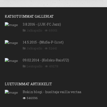
KATSOTUIMMAT GALLERIAT
3.8.2016 - (JJK-FC Jazz)
Jalkapallo
65001
14.5.2015 - (MuSa-P-Iirot)
Jalkapallo
52441
09.02.2014 - (KoIsku-RaisU2)
Lentopallo
49278
LUETUIMMAT ARTIKKELIT
Rokin blogi - huoltaja vailla vertaa
546596