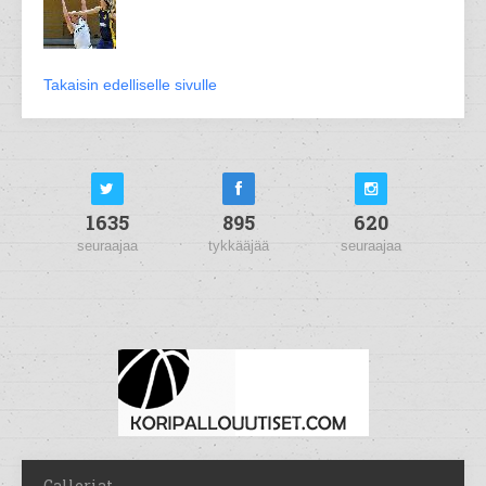
Takaisin edelliselle sivulle
1635
895
620
seuraajaa
tykkääjää
seuraajaa
Galleriat