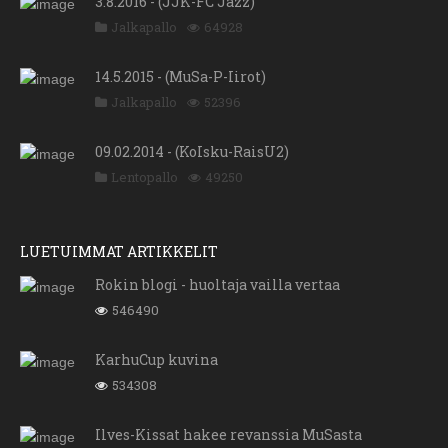
3.8.2016 - (JJK-FC Jazz)
Jalkapallo
64928
14.5.2015 - (MuSa-P-Iirot)
Jalkapallo
52396
09.02.2014 - (KoIsku-RaisU2)
Lentopallo
49250
LUETUIMMAT ARTIKKELIT
Rokin blogi - huoltaja vailla vertaa
546490
KarhuCup kuvina
534308
Ilves-Kissat hakee revanssia MuSasta