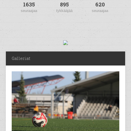
1635
895
620
seuraajaa
tykkääjää
seuraajaa
Galleriat