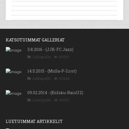
KATSOTUIMMAT GALLERIAT
3.8.2016 - (JJK-FC Jazz)
Jalkapallo
65001
14.5.2015 - (MuSa-P-Iirot)
Jalkapallo
52444
09.02.2014 - (KoIsku-RaisU2)
Lentopallo
49297
LUETUIMMAT ARTIKKELIT