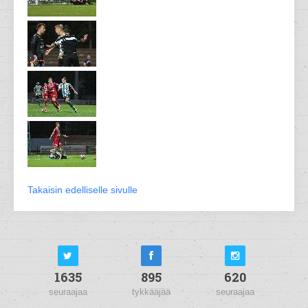
Takaisin edelliselle sivulle
1635
895
620
seuraajaa
tykkääjää
seuraajaa