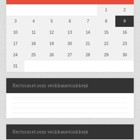
1
2
3
4
5
6
7
8
9
10
11
12
13
14
15
16
17
18
19
20
21
22
23
24
25
26
27
28
29
30
31
Kertoimet.com veikkausvinkkejä
Kertoimet.com veikkausvinkkejä