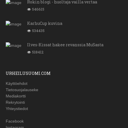
Rokin blogi - huoltaja vailla vertaa
546615
KarhuCup kuvina
534435
Ilves-Kissat hakee revanssia MuSasta
518412
URHEILUSUOMI.COM
Käyttöehdot
Tietosuojalauseke
Mediakortti
Rekrytointi
Yhteystiedot
Facebook
Instagram