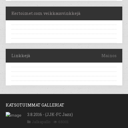
Kertoimet.com veikkausvinkkejä
Linkkejä
Mainos
KATSOTUIMMAT GALLERIAT
3.8.2016 - (JJK-FC Jazz)
Jalkapallo
65001