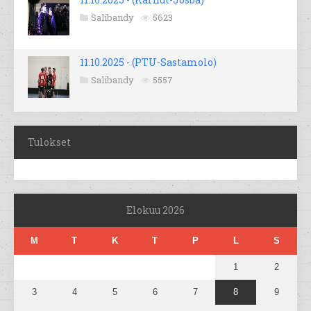
Salibandy
5623
11.10.2025 - (PTU-Sastamolo)
Salibandy
5557
Tulokset
Elokuu 2026
M
T
K
T
P
L
S
1
2
3
4
5
6
7
8
9