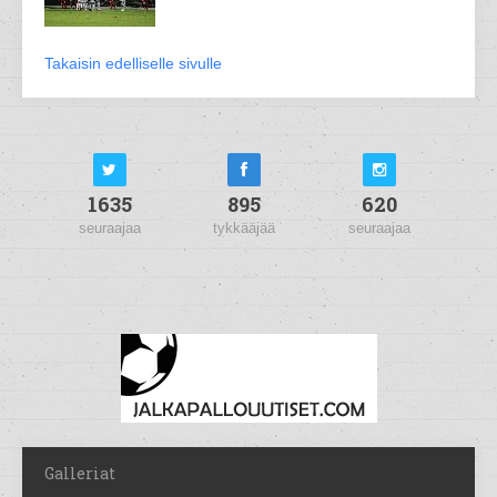
Takaisin edelliselle sivulle
1635
895
620
seuraajaa
tykkääjää
seuraajaa
Galleriat