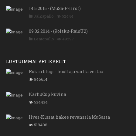
14.5.2015 - (MuSa-P-Iirot)
Jalkapallo
52444
09.02.2014 - (KoIsku-RaisU2)
Lentopallo
49297
LUETUIMMAT ARTIKKELIT
Rokin blogi - huoltaja vailla vertaa
546614
KarhuCup kuvina
534434
Ilves-Kissat hakee revanssia MuSasta
518408