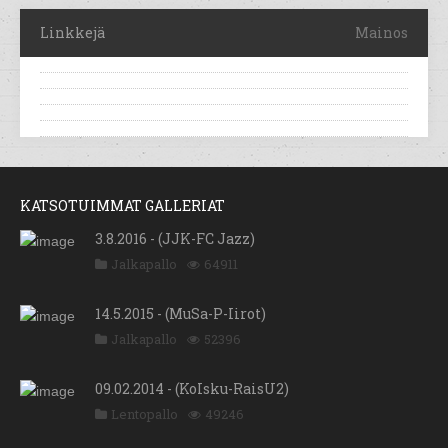
Linkkejä
Mainos
KATSOTUIMMAT GALLERIAT
3.8.2016 - (JJK-FC Jazz)
Jalkapallo
64911
14.5.2015 - (MuSa-P-Iirot)
Jalkapallo
52396
09.02.2014 - (KoIsku-RaisU2)
Lentopallo
49246