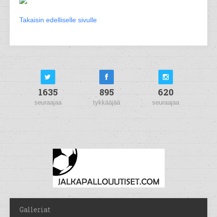
Takaisin edelliselle sivulle
1635
895
620
seuraajaa
tykkääjää
seuraajaa
Galleriat