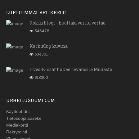
LUETUIMMAT ARTIKKELIT
Rokin blogi - huoltaja vailla vertaa
546478
KarhuCup kuvina
534301
Ilves-Kissat hakee revanssia MuSasta
518300
URHEILUSUOMI.COM
Käyttöehdot
Tietosuojalauseke
Mediakortti
Rekrytointi
Yhteystiedot