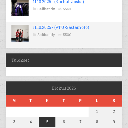
11.10.2025 - (Karhut-Josba)
Salibandy
5563
11.10.2025 - (PTU-Sastamolo)
Salibandy
5500
Tulokset
Elokuu 2026
M
T
K
T
P
L
S
1
2
3
4
5
6
7
8
9