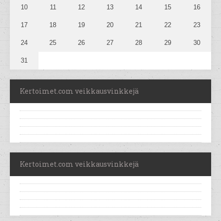
10
11
12
13
14
15
16
17
18
19
20
21
22
23
24
25
26
27
28
29
30
31
Kertoimet.com veikkausvinkkejä
Kertoimet.com veikkausvinkkejä