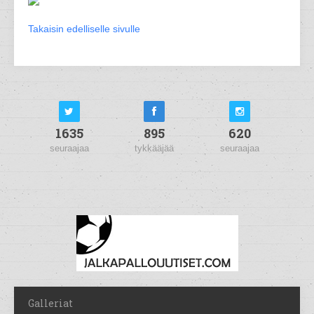
Takaisin edelliselle sivulle
1635
895
620
seuraajaa
tykkääjää
seuraajaa
Galleriat