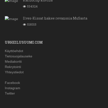
KarhuCup kuvina
534324
Ilves-Kissat hakee revanssia MuSasta
518315
URHEILUSUOMI.COM
Käyttöehdot
Tietosuojalauseke
Mediakortti
Rekrytointi
Yhteystiedot
Facebook
Instagram
Twitter