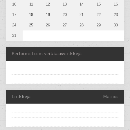
10
11
12
13
14
15
16
17
18
19
20
21
22
23
24
25
26
27
28
29
30
31
Kertoimet.com veikkausvinkkejä
Linkkejä
Mainos