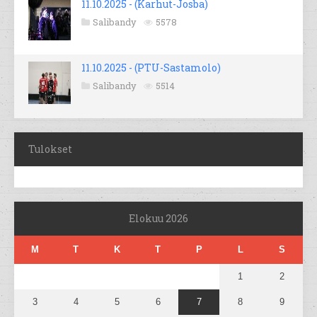
11.10.2025 - (Karhut-Josba)
Salibandy
5578
11.10.2025 - (PTU-Sastamolo)
Salibandy
5514
Tulokset
Elokuu 2026
M
T
K
T
P
L
S
1
2
3
4
5
6
7
8
9