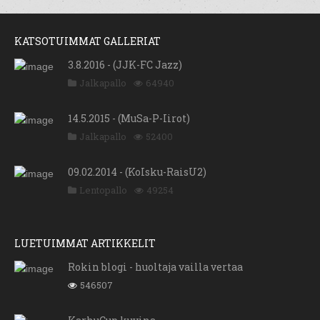
KATSOTUIMMAT GALLERIAT
3.8.2016 - (JJK-FC Jazz)
Jalkapallo
64940
14.5.2015 - (MuSa-P-Iirot)
Jalkapallo
52400
09.02.2014 - (KoIsku-RaisU2)
Lentopallo
49254
LUETUIMMAT ARTIKKELIT
Rokin blogi - huoltaja vailla vertaa
546507