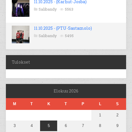
11.10.2025 - (Karhut-Josba)
Salibandy
5563
11.10.2025 - (PTU-Sastamolo)
Salibandy
5495
Tulokset
Elokuu 2026
M
T
K
T
P
L
S
1
2
3
4
5
6
7
8
9