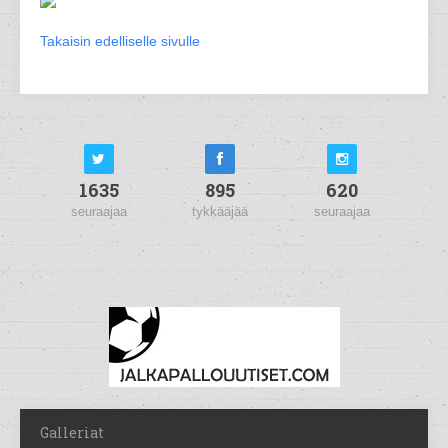
Takaisin edelliselle sivulle
1635
895
620
seuraajaa
tykkääjää
seuraajaa
Galleriat