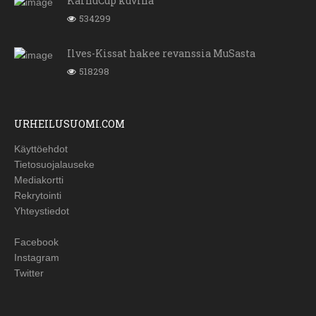
KarhuCup kuvina
534299
Ilves-Kissat hakee revanssia MuSasta
518298
URHEILUSUOMI.COM
Käyttöehdot
Tietosuojalauseke
Mediakortti
Rekrytointi
Yhteystiedot
Facebook
Instagram
Twitter