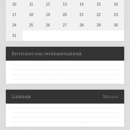
10
11
12
13
14
15
16
17
18
19
20
21
22
23
24
25
26
27
28
29
30
31
Kertoimet.com veikkausvinkkejä
Linkkejä
Mainos