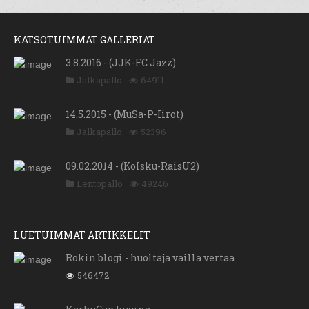
KATSOTUIMMAT GALLERIAT
3.8.2016 - (JJK-FC Jazz)
Jalkapallo
64911
14.5.2015 - (MuSa-P-Iirot)
Jalkapallo
52396
09.02.2014 - (KoIsku-RaisU2)
Lentopallo
49246
LUETUIMMAT ARTIKKELIT
Rokin blogi - huoltaja vailla vertaa
546472